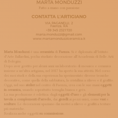
MARTA MONDUZZI
ISCRIVITI ALLA NEWSLETTER
SOSTIENICI
Fatto a mano con passione
MAGAZINE
CONTATTA L'ARTIGIANO
TUTTI I CONTENUTI
VIA PAGANELLI, 2
NEWS
Faenza, RA
+39 345 2321720
INTERVISTE
marta.monduzzi@gmail.com
ITINERARI
www.martamonduzziceramica.it
ISCRIVITI
LOGIN
Marta Monduzzi
è una
ceramista
di
Faenza
. Si è diplomata all’Istituto
d’Arte Ballardini, poi ha studiato decorazione all’Accademia di Belle Arti
di Bologna.
Dopo aver gestito per alcuni anni un laboratorio di mosaico e ceramica
insieme a un’altra artigiana, nel 2017 ha aperto la sua attività. Nel corso
dei suoi studi e della sua esperienza ha sperimentato diverse tecniche
decorative, come quella della sabbiatura, la cristallina a rilievo e il graffito.
Oggi, nel suo
atelier
nel centro di Faenza, crea con le sue mani
oggetti
in ceramica
, usando soprattutto terraglia bianca e grès.
La sua produzione è eclettica: dagli
oggetti d’uso
e gli
elementi per la
tavola
ai
complementi d’arredo
, dai
gioielli
ai pezzi unici, come
vasi
e
sculture
. Le decorazioni spaziano dai motivi a rilievo o graffiti a texture
più materiche.
Realizza anche oggetti
su commissione
.