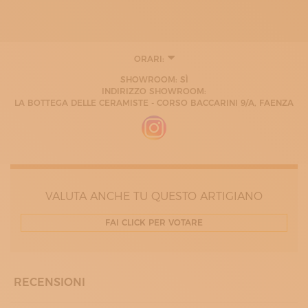
ORARI:
LUNEDÌ
SHOWROOM: SÌ
09:30 - 12:30
INDIRIZZO SHOWROOM:
MARTEDÌ
LA BOTTEGA DELLE CERAMISTE - CORSO BACCARINI 9/A, FAENZA
09:30 - 12:30
MERCOLEDÌ
09:30 - 12:30
GIOVEDÌ
09:30 - 12:30
VENERDÌ
09:30 - 12:30
SABATO
VALUTA ANCHE TU QUESTO ARTIGIANO
09:30 - 12:30
16:00 - 19:00
FAI CLICK PER VOTARE
DOMENICA
09:30 - 12:30
16:00 - 19:00
RECENSIONI