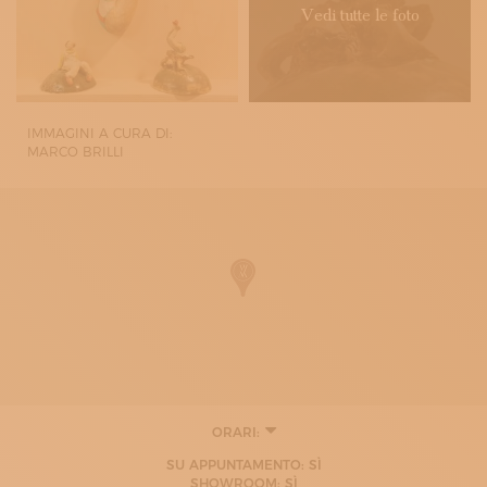
Vedi tutte le foto
IMMAGINI A CURA DI:
MARCO BRILLI
ORARI:
MARTEDÌ
SU APPUNTAMENTO: SÌ
10:00 - 12:30
SHOWROOM: SÌ