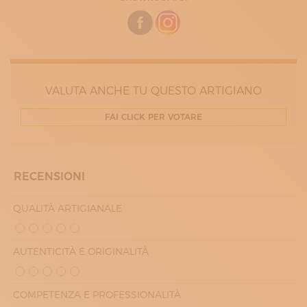
16:00 - 19:30
MERCOLEDÌ
10:00 - 12:30
16:00 - 19:30
GIOVEDÌ
10:00 - 12:30
16:00 - 19:30
VENERDÌ
VALUTA ANCHE TU QUESTO ARTIGIANO
10:00 - 12:30
16:00 - 19:30
FAI CLICK PER VOTARE
SABATO
10:00 - 12:30
16:00 - 19:30
RECENSIONI
QUALITÀ ARTIGIANALE
AUTENTICITÀ E ORIGINALITÀ
COMPETENZA E PROFESSIONALITÀ