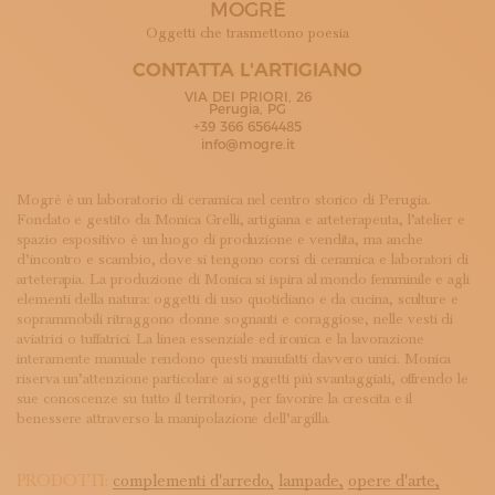
MOGRÈ
ISCRIVITI ALLA NEWSLETTER
SOSTIENICI
Oggetti che trasmettono poesia
MAGAZINE
CONTATTA L'ARTIGIANO
TUTTI I CONTENUTI
VIA DEI PRIORI, 26
NEWS
Perugia, PG
+39 366 6564485
INTERVISTE
info@mogre.it
ITINERARI
ISCRIVITI
Mogrè è un laboratorio di ceramica nel centro storico di Perugia.
LOGIN
Fondato e gestito da Monica Grelli, artigiana e arteterapeuta, l’atelier e
spazio espositivo è un luogo di produzione e vendita, ma anche
d’incontro e scambio, dove si tengono corsi di ceramica e laboratori di
arteterapia. La produzione di Monica si ispira al mondo femminile e agli
elementi della natura: oggetti di uso quotidiano e da cucina, sculture e
soprammobili ritraggono donne sognanti e coraggiose, nelle vesti di
aviatrici o tuffatrici. La linea essenziale ed ironica e la lavorazione
interamente manuale rendono questi manufatti davvero unici. Monica
riserva un’attenzione particolare ai soggetti più svantaggiati, offrendo le
sue conoscenze su tutto il territorio, per favorire la crescita e il
benessere attraverso la manipolazione dell’argilla.
PRODOTTI:
complementi d'arredo,
lampade,
opere d'arte,