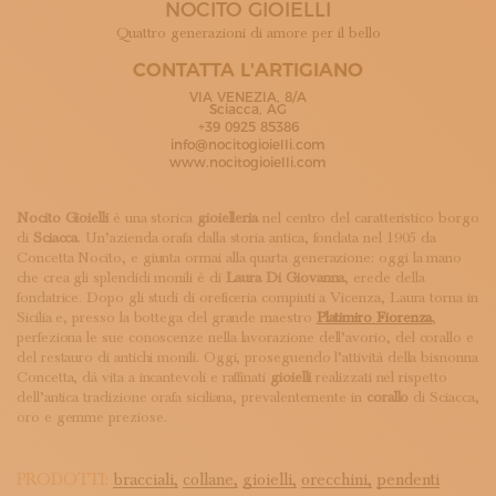
NOCITO GIOIELLI
ISCRIVITI ALLA NEWSLETTER
SOSTIENICI
Quattro generazioni di amore per il bello
MAGAZINE
CONTATTA L'ARTIGIANO
TUTTI I CONTENUTI
VIA VENEZIA, 8/A
NEWS
Sciacca, AG
+39 0925 85386
INTERVISTE
info@nocitogioielli.com
ITINERARI
www.nocitogioielli.com
ISCRIVITI
LOGIN
Nocito Gioielli
è una storica
gioielleria
nel centro del caratteristico borgo
di
Sciacca
. Un’azienda orafa dalla storia antica, fondata nel 1905 da
Concetta Nocito, e giunta ormai alla quarta generazione: oggi la mano
che crea gli splendidi monili è di
Laura Di Giovanna
, erede della
fondatrice. Dopo gli studi di oreficeria compiuti a Vicenza, Laura torna in
Sicilia e, presso la bottega del grande maestro
Platimiro Fiorenza
,
perfeziona le sue conoscenze nella lavorazione dell’avorio, del corallo e
del restauro di antichi monili. Oggi, proseguendo l’attività della bisnonna
Concetta, dà vita a incantevoli e raffinati
gioielli
realizzati nel rispetto
dell’antica tradizione orafa siciliana, prevalentemente in
corallo
di Sciacca,
oro e gemme preziose.
PRODOTTI:
bracciali,
collane,
gioielli,
orecchini,
pendenti