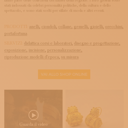
fanno parte delle collezioni dei musei della regione. I loro gioielli sono
stati indossati da celebri personalità politiche, della cultura e dello
spettacolo, e sono stati scelti per sfilate di moda e altri eventi.
PRODOTTI:
anelli,
ciondoli,
collane,
gemelli,
gioielli,
orecchini,
portafortuna
SERVIZI:
didattica corsi e laboratori,
disegno e progettazione,
esposizione,
incisione,
personalizzazione,
riproduzione modelli d'epoca,
su misura
VAI ALLO SHOP ONLINE
Guarda il video