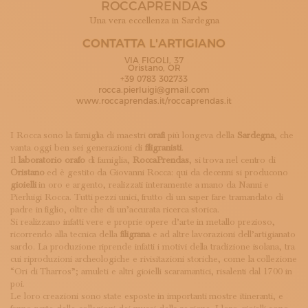
ROCCAPRENDAS
ISCRIVITI ALLA NEWSLETTER
SOSTIENICI
Una vera eccellenza in Sardegna
MAGAZINE
CONTATTA L'ARTIGIANO
TUTTI I CONTENUTI
VIA FIGOLI, 37
NEWS
Oristano, OR
+39 0783 302733
INTERVISTE
rocca.pierluigi@gmail.com
ITINERARI
www.roccaprendas.it/roccaprendas.it
ISCRIVITI
LOGIN
I Rocca sono la famiglia di maestri
orafi
più longeva della
Sardegna
, che
vanta oggi ben sei generazioni di
filigranisti
.
Il
laboratorio orafo
di famiglia,
RoccaPrendas
, si trova nel centro di
Oristano
ed è gestito da Giovanni Rocca: qui da decenni si producono
gioielli
in oro e argento, realizzati interamente a mano da Nanni e
Pierluigi Rocca. Tutti pezzi unici, frutto di un saper fare tramandato di
padre in figlio, oltre che di un’accurata ricerca storica.
Si realizzano infatti vere e proprie opere d’arte in metallo prezioso,
ricorrendo alla tecnica della
filigrana
e ad altre lavorazioni dell’artigianato
sardo. La produzione riprende infatti i motivi della tradizione isolana, tra
cui riproduzioni archeologiche e rivisitazioni storiche, come la collezione
“Ori di Tharros”; amuleti e altri gioielli scaramantici, risalenti dal 1700 in
poi.
Le loro creazioni sono state esposte in importanti mostre itineranti, e