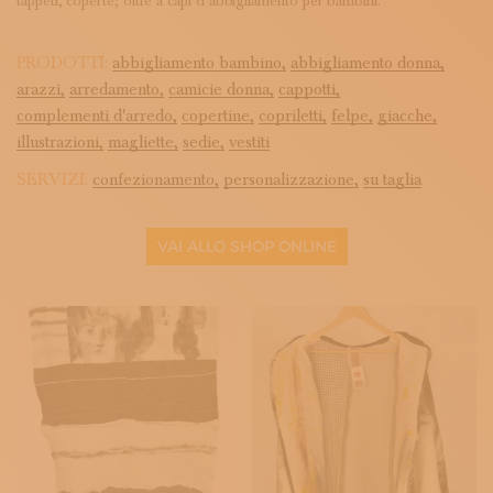
tappeti, coperte; oltre a capi d’abbigliamento per bambini.
PRODOTTI:
abbigliamento bambino,
abbigliamento donna,
arazzi,
arredamento,
camicie donna,
cappotti,
complementi d'arredo,
copertine,
copriletti,
felpe,
giacche,
illustrazioni,
magliette,
sedie,
vestiti
SERVIZI:
confezionamento,
personalizzazione,
su taglia
VAI ALLO SHOP ONLINE