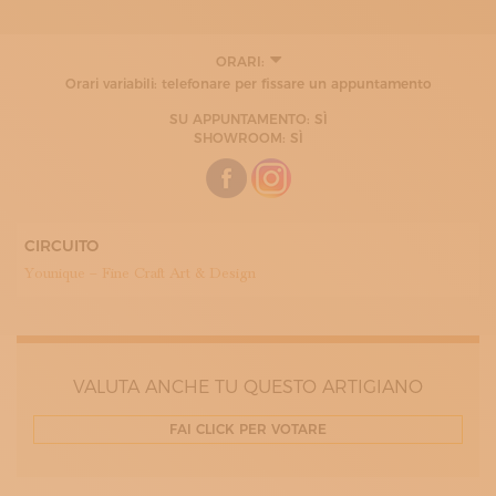
ORARI:
MARTEDÌ
Orari variabili: telefonare per fissare un appuntamento
10:00 - 12:30
15:00 - 19:00
SU APPUNTAMENTO: SÌ
MERCOLEDÌ
SHOWROOM: SÌ
15:00 - 19:00
GIOVEDÌ
10:00 - 12:30
15:00 - 19:00
CIRCUITO
Younique – Fine Craft Art & Design
VALUTA ANCHE TU QUESTO ARTIGIANO
FAI CLICK PER VOTARE