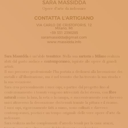
SARA MASSIDDA
ISCRIVITI ALLA NEWSLETTER
SOSTIENICI
Opere d’arte da indossare
MAGAZINE
CONTATTA L'ARTIGIANO
TUTTI I CONTENUTI
VIA CARLO DE CRISTOFORIS, 12
NEWS
Milano, MI
+39 331 2390285
INTERVISTE
saramassidda@gmail.com
ITINERARI
www.massidda.info
ISCRIVITI
LOGIN
Sara Massidda
è un’abile
tessitrice
. Nella sua
sartoria
a
Milano
realizza
abiti dal gusto audace e
contemporaneo
, ispirate alle opere di grandi
artisti.
Il suo percorso professionale l’ha portata a dedicarsi alla lavorazione dei
metalli e all’illustrazione, ma è nel tessuto che ha trovato la sua strada e
la sua vocazione.
Sara crea personalmente i suoi capi, a partire dal progetto fino al
confezionamento: i tessuti vengono intrecciati da lei stessa, con
fibre
naturali
come la lana, la seta o la canapa, e successivamente resi davvero
unici attraverso la decorazione dei tessuti tramite la pittura e il ricamo.
I suoi capi, rigorosamente fatti a mano, sono raffinati e davvero
contemporanei, poetici e un tempo originali: delle vere opere d’arte da
indossare.
Sara realizza anche complementi d’arredo tessili per la casa: arazzi,