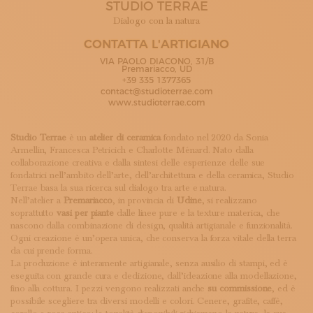
STUDIO TERRAE
ISCRIVITI ALLA NEWSLETTER
SOSTIENICI
Dialogo con la natura
MAGAZINE
CONTATTA L'ARTIGIANO
TUTTI I CONTENUTI
VIA PAOLO DIACONO, 31/B
NEWS
Premariacco, UD
+39 335 1377365
INTERVISTE
contact@studioterrae.com
ITINERARI
www.studioterrae.com
ISCRIVITI
LOGIN
Studio Terrae
è un
atelier di ceramica
fondato nel 2020 da Sonia
Armellin, Francesca Petricich e Charlotte Ménard. Nato dalla
collaborazione creativa e dalla sintesi delle esperienze delle sue
fondatrici nell’ambito dell’arte, dell’architettura e della ceramica, Studio
Terrae basa la sua ricerca sul dialogo tra arte e natura.
Nell’atelier a
Premariacco
, in provincia di
Udine
, si realizzano
soprattutto
vasi per piante
dalle linee pure e la texture materica, che
nascono dalla combinazione di design, qualità artigianale e funzionalità.
Ogni creazione è un’opera unica, che conserva la forza vitale della terra
da cui prende forma.
La produzione è interamente artigianale, senza ausilio di stampi, ed è
eseguita con grande cura e dedizione, dall’ideazione alla modellazione,
fino alla cottura. I pezzi vengono realizzati anche
su commissione
, ed è
possibile scegliere tra diversi modelli e colori. Cenere, grafite, caffè,