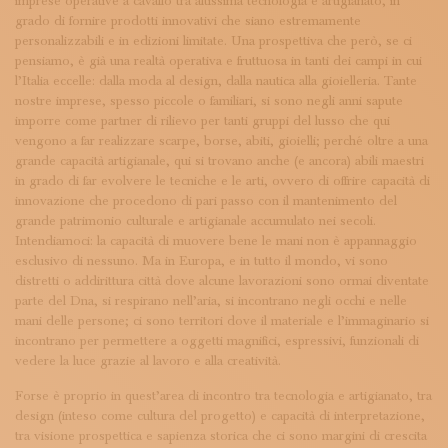
imprese operative a cavallo tra altissima tecnologia e artigianato, in
grado di fornire prodotti innovativi che siano estremamente
personalizzabili e in edizioni limitate. Una prospettiva che però, se ci
pensiamo, è già una realtà operativa e fruttuosa in tanti dei campi in cui
l’Italia eccelle: dalla moda al design, dalla nautica alla gioielleria. Tante
nostre imprese, spesso piccole o familiari, si sono negli anni sapute
imporre come partner di rilievo per tanti gruppi del lusso che qui
vengono a far realizzare scarpe, borse, abiti, gioielli; perché oltre a una
grande capacità artigianale, qui si trovano anche (e ancora) abili maestri
in grado di far evolvere le tecniche e le arti, ovvero di offrire capacità di
innovazione che procedono di pari passo con il mantenimento del
grande patrimonio culturale e artigianale accumulato nei secoli.
Intendiamoci: la capacità di muovere bene le mani non è appannaggio
esclusivo di nessuno. Ma in Europa, e in tutto il mondo, vi sono
distretti o addirittura città dove alcune lavorazioni sono ormai diventate
parte del Dna, si respirano nell’aria, si incontrano negli occhi e nelle
mani delle persone; ci sono territori dove il materiale e l’immaginario si
incontrano per permettere a oggetti magnifici, espressivi, funzionali di
vedere la luce grazie al lavoro e alla creatività.
Forse è proprio in quest’area di incontro tra tecnologia e artigianato, tra
design (inteso come cultura del progetto) e capacità di interpretazione,
tra visione prospettica e sapienza storica che ci sono margini di crescita