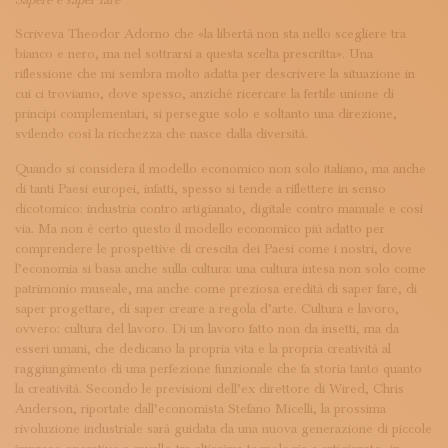
Sapere e saper fare
ISCRIVITI ALLA NEWSLETTER
SOSTIENICI
Scriveva Theodor Adorno che «la libertà non sta nello scegliere tra
MAGAZINE
bianco e nero, ma nel sottrarsi a questa scelta prescritta». Una
riflessione che mi sembra molto adatta per descrivere la situazione in
TUTTI I CONTENUTI
cui ci troviamo, dove spesso, anziché ricercare la fertile unione di
NEWS
principi complementari, si persegue solo e soltanto una direzione,
INTERVISTE
svilendo così la ricchezza che nasce dalla diversità.
ITINERARI
ISCRIVITI
Quando si considera il modello economico non solo italiano, ma anche
LOGIN
di tanti Paesi europei, infatti, spesso si tende a riflettere in senso
dicotomico: industria contro artigianato, digitale contro manuale e così
via. Ma non è certo questo il modello economico più adatto per
comprendere le prospettive di crescita dei Paesi come i nostri, dove
l’economia si basa anche sulla cultura: una cultura intesa non solo come
patrimonio museale, ma anche come preziosa eredità di saper fare, di
saper progettare, di saper creare a regola d’arte. Cultura e lavoro,
ovvero: cultura del lavoro. Di un lavoro fatto non da insetti, ma da
esseri umani, che dedicano la propria vita e la propria creatività al
raggiungimento di una perfezione funzionale che fa storia tanto quanto
la creatività. Secondo le previsioni dell’ex direttore di Wired, Chris
Anderson, riportate dall’economista Stefano Micelli, la prossima
rivoluzione industriale sarà guidata da una nuova generazione di piccole