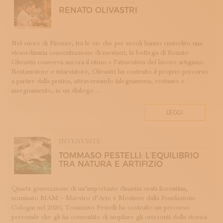
ROMAGNA
RENATO OLIVASTRI
SETA
STAMPA
STRUMENTI MUSICALI
Nel cuore di Firenze, tra le vie che per secoli hanno custodito una
straordinaria concentrazione di mestieri, la bottega di Renato
TESSITURA
Olivastri conserva ancora il ritmo e l’atmosfera del lavoro artigiano.
TESSUTI
Restauratore e intarsiatore, Olivastri ha costruito il proprio percorso
a partire dalla pratica, attraversando falegnameria, restauro e
TIROCINI
insegnamento, in un dialogo ...
UMBRIA
VELLUTO
LEGGI
VETRO
INTERVISTE
TOMMASO PESTELLI: L’EQUILIBRIO
TRA NATURA E ARTIFIZIO
Quarta generazione di un’importante dinastia orafa fiorentina,
nominato MAM – Maestro d’Arte e Mestiere dalla Fondazione
Cologni nel 2020, Tommaso Pestelli ha costruito un percorso
personale che gli ha consentito di ampliare gli orizzonti della storica