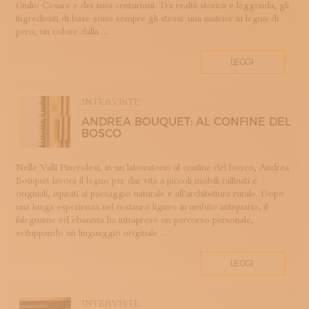
Giulio Cesare e dei suoi centurioni. Tra realtà storica e leggenda, gli
LAVORAZIONE DEL METALLO
ingredienti di base sono sempre gli stessi: una matrice in legno di
LAVORAZIONE DELLA CARTA
pero, un colore dalla ...
LAVORAZIONE DELLA PIETRA
LEGGI
LEGATORIA ARTISTICA
LINO
LIUTERIA
INTERVISTE
MAIOLICA
ANDREA BOUQUET: AL CONFINE DEL
BOSCO
MAM - MAESTRO D'ARTE E MESTIERE
MATRICI
Nelle Valli Pinerolesi, in un laboratorio al confine del bosco, Andrea
MODA E SARTORIA
Bouquet lavora il legno per dar vita a piccoli mobili raffinati e
MOSAICO
originali, ispirati al paesaggio naturale e all’architettura rurale. Dopo
una lunga esperienza nel restauro ligneo in ambito antiquario, il
PELLETTERIA
falegname ed ebanista ha intrapreso un percorso personale,
PERUGIA
sviluppando un linguaggio originale ...
PORCELLANA
PROFUMERIA
LEGGI
PROGETTO
RESTAURO
INTERVISTE