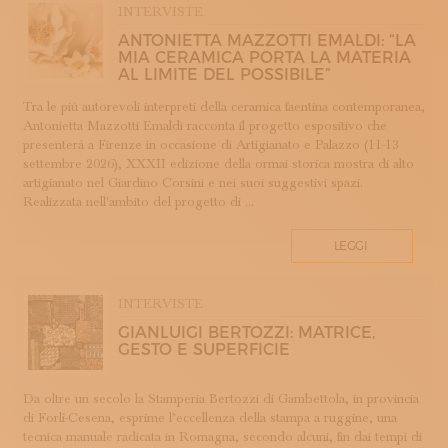
INTERVISTE
COTONE
ANTONIETTA MAZZOTTI EMALDI: “LA
DECORAZIONE
MIA CERAMICA PORTA LA MATERIA
DESIGN
AL LIMITE DEL POSSIBILE”
DESIGN WEEK
Tra le più autorevoli interpreti della ceramica faentina contemporanea,
DIDATTICA E FORMAZIONE
Antonietta Mazzotti Emaldi racconta il progetto espositivo che
presenterà a Firenze in occasione di Artigianato e Palazzo (11-13
DOPPIA FIRMA
settembre 2026), XXXII edizione della ormai storica mostra di alto
EBANISTERIA
artigianato nel Giardino Corsini e nei suoi suggestivi spazi.
Realizzata nell'ambito del progetto di ...
FAENZA
FIRENZE
LEGGI
FONDAZIONE COLOGNI
GIOIELLERIA E OREFICERIA
INTERVISTE
HOMO FABER
GIANLUIGI BERTOZZI: MATRICE,
INCISIONE
GESTO E SUPERFICIE
INTARSIO
KINTSUGI
Da oltre un secolo la Stamperia Bertozzi di Gambettola, in provincia
LANIFICIO
di Forlì-Cesena, esprime l’eccellenza della stampa a ruggine, una
LAVORAZIONE DEL LEGNO
tecnica manuale radicata in Romagna, secondo alcuni, fin dai tempi di