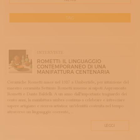
ISCRIVITI ALLA NEWSLETTER
SOSTIENICI
MAGAZINE
TAG
TUTTI I CONTENUTI
NEWS
RESET
INTERVISTE
ITINERARI
APP WELLMADE
ISCRIVITI
INTERVISTE
ARGENTERIA
LOGIN
ROMETTI: IL LINGUAGGIO
ARREDAMENTO
CONTEMPORANEO DI UNA
MANIFATTURA CENTENARIA
ARTIGIANATO E PALAZZO
ARTIGIANO DEL CUORE
Ceramiche Rometti nasce nel 1927 a Umbertide, per intuizione del
maestro ceramista Settimio Rometti insieme ai nipoti Aspromonte
BANDI CONCORSI PREMI
Rometti e Dante Baldelli. A un anno dall’importante traguardo dei
BIGIOTTERIA
cento anni, la manifattura umbra continua a celebrare e intrecciare
CALZOLERIA
sapere artigiano e ricerca artistica: un'identità costruita nel tempo
attraverso un linguaggio coerente, ...
CAMMEO
CERAMICA
LEGGI
CONCHIGLIA
CORALLO