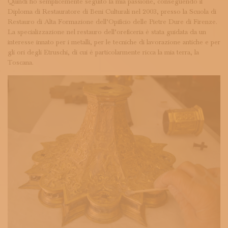
Quindi ho semplicemente seguito la mia passione, conseguendo il
Diploma di Restauratore di Beni Culturali nel 2003, presso la Scuola di
Restauro di Alta Formazione dell’Opificio delle Pietre Dure di Firenze.
La specializzazione nel restauro dell’oreficeria è stata guidata da un
interesse innato per i metalli, per le tecniche di lavorazione antiche e per
gli ori degli Etruschi, di cui è particolarmente ricca la mia terra, la
Toscana.