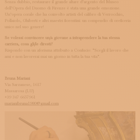
Senza dubbio, restaurare il grande altare d’argento del Museo
dell’Opera del Duomo di Firenze è stata una grande emozione.
Un’opera corale che ha coinvolto artisti del calibro di Verrocchio,
Pollaiolo, Ghiberti e altri maestri fiorentini: un compendio di oreficeria
unico nel suo genere!
Se volessi convincere un/a giovane a intraprendere la tua stessa
carriera, cosa gli/le diresti?
Rispondo con un aforisma attribuito a Confucio: “Scegli il lavoro che
ami e non lavorerai mai un giorno in tutta la tua vita”.
Bruna Mariani
Via Sarzanese, 1617
Massarosa (LU)
+39 347 6657961
marianibruna1980@gmail.com