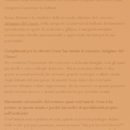
Vincitrice della seconda edizione del concorso Artigiano del Cuore, nella
ISCRIVITI ALLA NEWSLETTER
categoria Conservare la bellezza
SOSTIENICI
MAGAZINE
Bruna Mariani è la vincitrice della seconda edizione del concorso
TUTTI I CONTENUTI
Artigiano del Cuore
, nella categoria
Conservare la bellezza
. Restauratrice
NEWS
specializzata in opere di oreficeria e glittica, è una professionista
INTERVISTE
riconosciuta a livello internazionale e apprezzata da tutti per la sua
personalità.
ITINERARI
ISCRIVITI
Complimenti per la vittoria! Come hai vissuto il concorso Artigiano del
LOGIN
Cuore?
Ho condiviso l’emozione del concorso con la mia famiglia, con gli amici
più stretti e con i colleghi di lavoro… Ma la cosa incredibile è che,
grazie ai social network, ho ricevuto grande sostegno e affetto anche
dagli abitanti del mio paese di nascita! Sono felice che così tante
persone abbiano voluto supportarmi, chi mi conosce sa quanta passione
metto nel mio lavoro e quanti sacrifici faccio per portarlo avanti.
Hai iniziato nel mondo del restauro quasi vent’anni fa. Cosa ti ha
portato su questa strada e perché hai scelto di specializzarti proprio
nell’oreficeria?
Vent’anni fa non si parlava di crisi, quindi si aveva il privilegio di fare
delle scelte per pura passione, senza pensare “ma poi troverò lavoro?”.