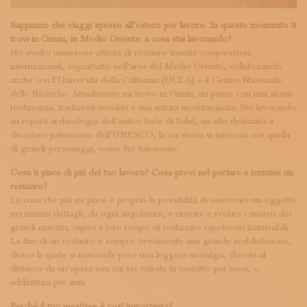
Sappiamo che viaggi spesso all’estero per lavoro. In questo momento ti
trovi in Oman, in Medio Oriente: a cosa stai lavorando?
Ho svolto numerose attività di restauro tramite cooperazioni
internazionali, soprattutto nell’area del Medio Oriente, collaborando
anche con l’Università della California (UCLA) e il Centro Nazionale
delle Ricerche. Attualmente mi trovo in Oman, un paese con una storia
ricchissima, tradizioni secolari e una natura incontaminata. Sto lavorando
su reperti archeologici dell’antico forte di Salut, un sito destinato a
diventare patrimonio dell’UNESCO, la cui storia si intreccia con quella
di grandi personaggi, come Re Salomone.
Cosa ti piace di più del tuo lavoro? Cosa provi nel portare a termine un
restauro?
La cosa che più mi piace è proprio la possibilità di osservare un oggetto
nei minimi dettagli, da ogni angolatura, e riuscire a svelare i misteri dei
grandi maestri, capaci a loro tempo di realizzare capolavori inarrivabili.
La fine di un restauro è sempre ovviamente una grande soddisfazione,
dietro la quale si nasconde però una leggera nostalgia, dovuta al
distacco da un’opera con cui sei entrata in contatto per mesi, o
addirittura per anni.
Perché il tuo mestiere è così importante?