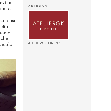
hivi mi
ARTIGIANI
omi a
a
ato così
etto
manere
e che
ATELIERGK FIRENZE
buendo