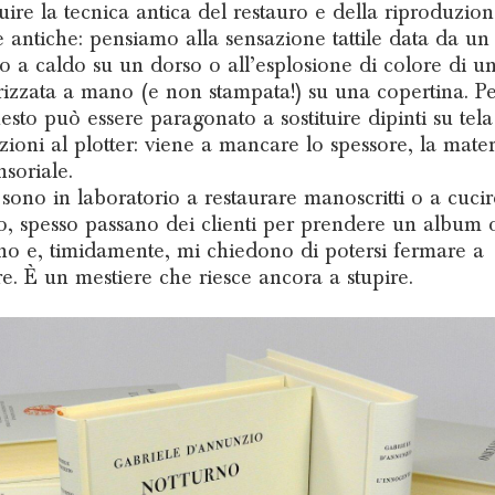
tuire la tecnica antica del restauro e della riproduzion
e antiche: pensiamo alla sensazione tattile data da un 
o a caldo su un dorso o all’esplosione di colore di un
zzata a mano (e non stampata!) su una copertina. P
uesto può essere paragonato a sostituire dipinti su tel
zioni al plotter: viene a mancare lo spessore, la materi
nsoriale.
sono in laboratorio a restaurare manoscritti o a cuci
lo, spesso passano dei clienti per prendere un album 
o e, timidamente, mi chiedono di potersi fermare a
e. È un mestiere che riesce ancora a stupire.