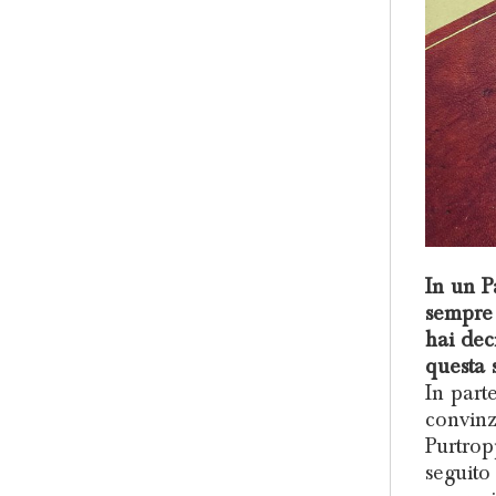
In un P
sempre 
hai deci
questa 
In parte
convinz
Purtrop
seguito