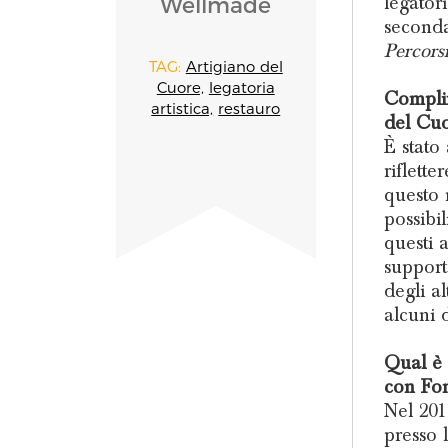
legatori
Wellmade
second
Percors
TAG:
Artigiano del
Cuore,
legatoria
Complim
artistica,
restauro
del Cu
È stato
riflett
questo 
possibil
questi 
support
degli al
alcuni 
Qual è 
con Fon
Nel 201
presso 