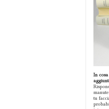
In cosa
aggiunto
Rispond
manuten
tu facc
probabi