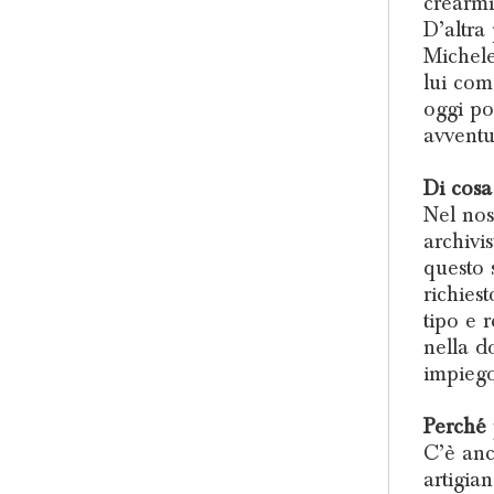
crearmi
D’altra
Michele
lui com
oggi po
avventu
Di cosa
Nel nos
archivis
questo 
richies
tipo e r
nella d
impiego 
Perché 
C’è anc
artigia