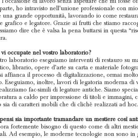
 l’occasione di lavoro senza aspettare che mi fosse off
 parte, ho intravisto nell’unione professionale con mi
 una grande opportunità, lavorando io come restaura
e grafico e legatore. Grazie ai frutti che stiamo racco
ssiamo dire che è valsa la pena buttarsi in questa “ris
ra.
 vi occupate nel vostro laboratorio?
tro laboratorio eseguiamo interventi di restauro su ma
tico, librario, opere d’arte su carta e materiale fotogr
si affianca il processo di digitalizzazione, ormai molt
to. Eseguiamo, inoltre, lavori di legatoria moderna di 
ealizziamo fac-simili di legature antiche. Siamo special
oratura a caldo per impressione di titoli e immagini, 
sia di caratteri mobili che di cliché realizzati ad hoc
pensi sia importante tramandare un mestiere così ant
ora fortemente bisogno di questo come di altri mestie
nali. Ad esempio, le moderne tecnologie non sono in