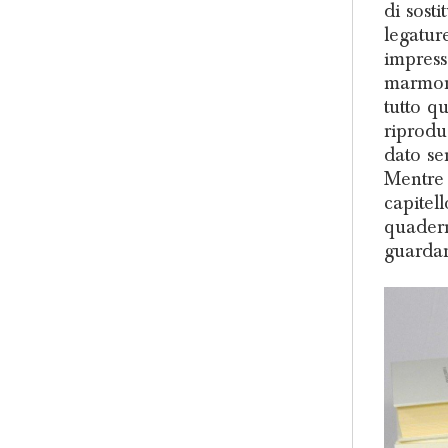
di sosti
legatur
impress
marmori
tutto q
riprodu
dato se
Mentre 
capitel
quadern
guardar