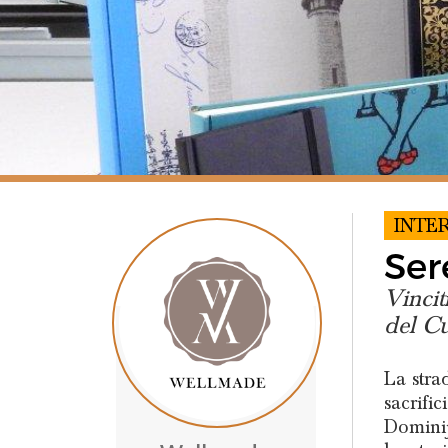
INTE
Ser
Vincit
del Cu
La stra
sacrifi
Dominij