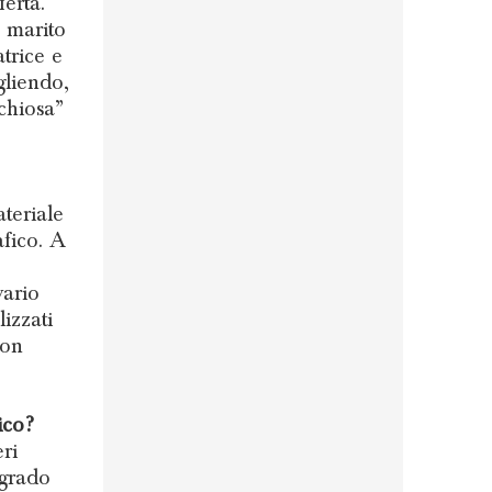
erta.
o marito
trice e
gliendo,
chiosa”
teriale
afico. A
o
vario
izzati
con
.
ico?
ri
 grado