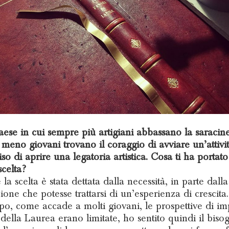
aese in cui sempre più artigiani abbassano la saracin
meno giovani trovano il coraggio di avviare un’attivit
so di aprire una legatoria artistica. Cosa ti ha portato
scelta?
 la scelta è stata dettata dalla necessità, in parte dalla
ione che potesse trattarsi di un’esperienza di crescita.
po, come accade a molti giovani, le prospettive di im
 della Laurea erano limitate, ho sentito quindi il biso