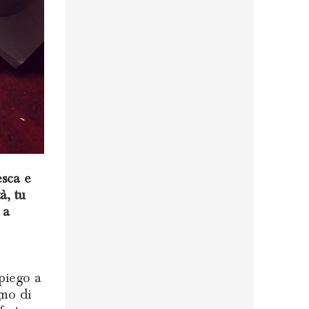
esca e
à, tu
 a
piego a
gno di