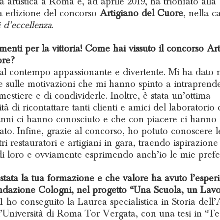
a artistica a Roma e, ad aprile 2019, ha trionfato alla
a edizione del concorso
Artigiano del Cuore
, nella c
i d’eccellenza
.
enti per la vittoria! Come hai vissuto il concorso Ar
ore?
 al contempo appassionante e divertente. Mi ha dato
ere sulle motivazioni che mi hanno spinto a intraprend
mestiere e di condividerle. Inoltre, è stata un’ottima
ità di ricontattare tanti clienti e amici del laboratorio
anni ci hanno conosciuto e che con piacere ci hanno
ato. Infine, grazie al concorso, ho potuto conoscere le
tri restauratori e artigiani in gara, traendo ispirazione
di loro e ovviamente esprimendo anch’io le mie prefe
stata la tua formazione e che valore ha avuto l’esper
dazione Cologni, nel progetto “Una Scuola, un Lav
1 ho conseguito la Laurea specialistica in Storia dell’
l’Università di Roma Tor Vergata, con una tesi in “Te