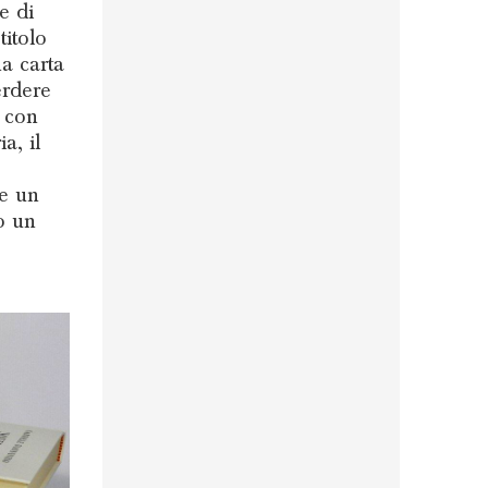
e di
titolo
a carta
erdere
a con
a, il
re un
o un