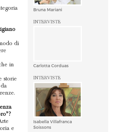
ategoria
Bruna Mariani
INTERVISTE
tigiano
 modo di
ere
 che in
Carlotta Corduas
 storie
INTERVISTE
 da
renze.
ienza
oro”?
Arte
Isabella Villafranca
oria e
Soissons