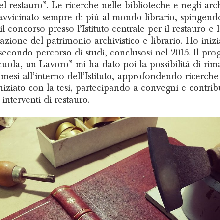
del restauro”. Le ricerche nelle biblioteche e negli arc
vvicinato sempre di più al mondo librario, spingend
il concorso presso l’Istituto centrale per il restauro e l
azione del patrimonio archivistico e librario. Ho inizi
secondo percorso di studi, conclusosi nel 2015. Il prog
uola, un Lavoro” mi ha dato poi la possibilità di ri
i mesi all’interno dell’Istituto, approfondendo ricerch
niziato con la tesi, partecipando a convegni e contri
interventi di restauro.