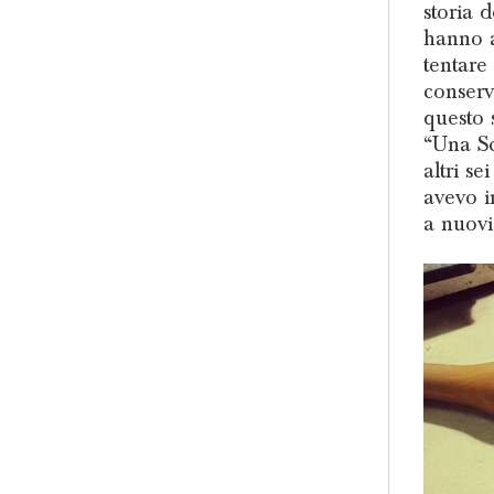
storia 
hanno a
tentare 
conserv
questo 
“Una Sc
altri se
avevo i
a nuovi 