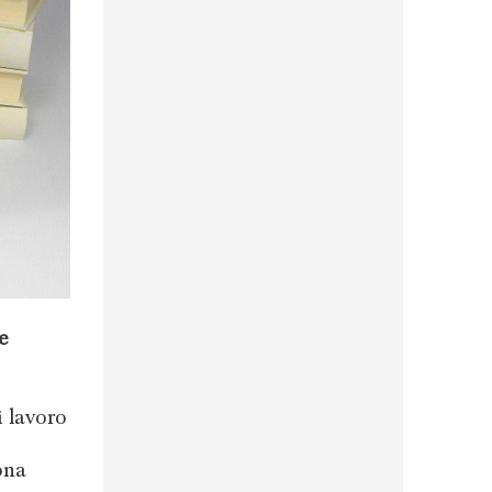
e
i lavoro
ona