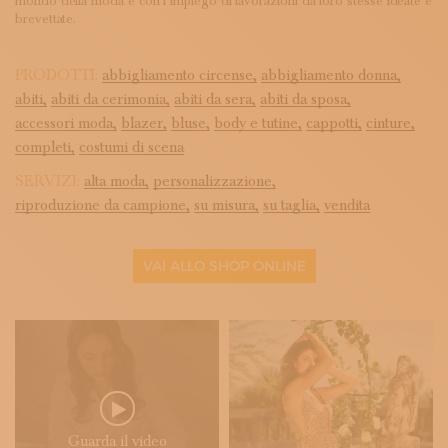
mondo della moda e con l’impiego di lavorazioni da loro stesse ideate e
brevettate.
PRODOTTI:
abbigliamento circense,
abbigliamento donna,
abiti,
abiti da cerimonia,
abiti da sera,
abiti da sposa,
accessori moda,
blazer,
bluse,
body e tutine,
cappotti,
cinture,
completi,
costumi di scena
SERVIZI:
alta moda,
personalizzazione,
riproduzione da campione,
su misura,
su taglia,
vendita
VAI ALLO SHOP ONLINE
Guarda il video