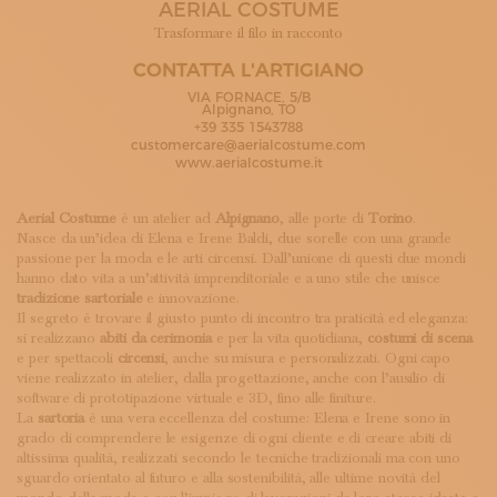
AERIAL COSTUME
ISCRIVITI ALLA NEWSLETTER
SOSTIENICI
Trasformare il filo in racconto
MAGAZINE
CONTATTA L'ARTIGIANO
TUTTI I CONTENUTI
VIA FORNACE, 5/B
NEWS
Alpignano, TO
+39 335 1543788
INTERVISTE
customercare@aerialcostume.com
ITINERARI
www.aerialcostume.it
ISCRIVITI
LOGIN
Aerial Costume
è un atelier ad
Alpignano
, alle porte di
Torino
.
Nasce da un’idea di Elena e Irene Baldi, due sorelle con una grande
passione per la moda e le arti circensi. Dall’unione di questi due mondi
hanno dato vita a un’attività imprenditoriale e a uno stile che unisce
tradizione sartoriale
e innovazione.
Il segreto è trovare il giusto punto di incontro tra praticità ed eleganza:
si realizzano
abiti da cerimonia
e per la vita quotidiana,
costumi di scena
e per spettacoli
circensi
, anche su misura e personalizzati. Ogni capo
viene realizzato in atelier, dalla progettazione, anche con l’ausilio di
software di prototipazione virtuale e 3D, fino alle finiture.
La
sartoria
è una vera eccellenza del costume: Elena e Irene sono in
grado di comprendere le esigenze di ogni cliente e di creare abiti di
altissima qualità, realizzati secondo le tecniche tradizionali ma con uno
sguardo orientato al futuro e alla sostenibilità, alle ultime novità del