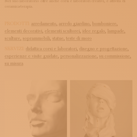
Nel suo laboratorio offre anche corsi e laboratori creativi, e attività di
ceramica-terapia.
PRODOTTI:
arredamento,
arredo giardino,
bomboniere,
elementi decorativi,
elementi scultorei,
idee regalo,
lampade,
sculture,
soprammobili,
statue,
teste di moro
SERVIZI:
didattica corsi e laboratori,
disegno e progettazione,
esperienze e visite guidate,
personalizzazione,
su commissione,
su misura