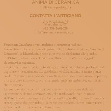
ANIMA DI CERAMICA
ISCRIVITI ALLA NEWSLETTER
SOSTIENICI
Bellezza e profondità
MAGAZINE
CONTATTA L'ARTIGIANO
TUTTI I CONTENUTI
VIA MACELLO, 18
NEWS
Mascalucia, CT
+39 339 3469628
INTERVISTE
info@animadiceramica.com
ITINERARI
ISCRIVITI
Francesca Cavallaro
è una
scultrice
e
ceramista
siciliana.
LOGIN
Ha realizzato il suo sogno di aprire un laboratorio artigiano, “
Anima di
Ceramica
”, a
Mascalucia
, paese in provincia di
Catania
alle pendici
dell’Etna: qui Francesca dà vita a
sculture
, pezzi d’arte e
oggetti
decorativi in ceramica
.
Ogni pezzo nasce dall’intento di creare qualcosa di bello, profondo ed
espressivo: creazioni uniche modellate esclusivamente a mano senza
ausilio di stampi, in grado di trasmettere emozioni senza usare le parole,
e di arredare in modo unico e originale qualsiasi ambiente, sia classico
che moderno.
Le sue creazioni spaziano dai pezzi unici, che nascono dalla sua
ispirazione o da una commissione, alle tradizionali teste di moro
siciliane. La sua passione e la ricerca continua infatti, portano Francesca a
creare opere che riprendono la tradizione siciliana, senza dimenticare il
gusto per il moderno e il contemporaneo.