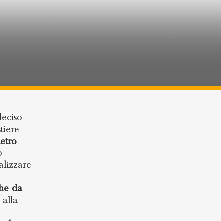
eciso
tiere
ietro
o
alizzare
he
da
 alla
l