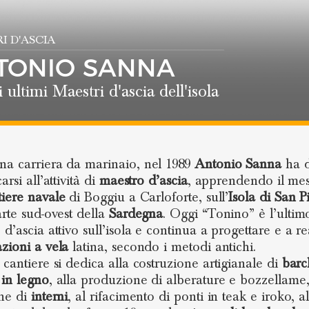
I D'ASCIA
TONIO SANNA
i ultimi Maestri d'ascia dell'isola
a carriera da marinaio, nel 1989
Antonio Sanna
ha d
arsi all’attività di
maestro d’ascia
, apprendendo il mes
tiere navale
di Boggiu a Carloforte, sull’
Isola di San P
arte sud-ovest della
Sardegna
. Oggi “Tonino” è l’ultim
d’ascia attivo sull’isola e continua a progettare e a re
zioni a vela
latina, secondo i metodi antichi.
 cantiere si dedica alla costruzione artigianale di
barc
 in legno
, alla produzione di alberature e bozzellame,
ne di
interni
, al rifacimento di ponti in teak e iroko, a