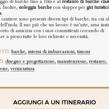
ggio di barche fino a 10m e al
restauro di barche clas
a
. Inoltre,
noleggia barche
con skipper per
giri turistici
a
.
 cantiere sono presenti diversi tipi di barche, tra cui 
dell’isola. Il suo più che un lavoro è un’arte, ama inst
orto di amicizia con i suoi committenti cercando di
re a pieno tutte le loro richieste e necessità.
TTI:
barche,
interni di imbarcazioni,
timoni
ZI:
disegno e progettazione,
manutenzione,
restauro,
ione,
verniciatura
AGGIUNGI A UN ITINERARIO