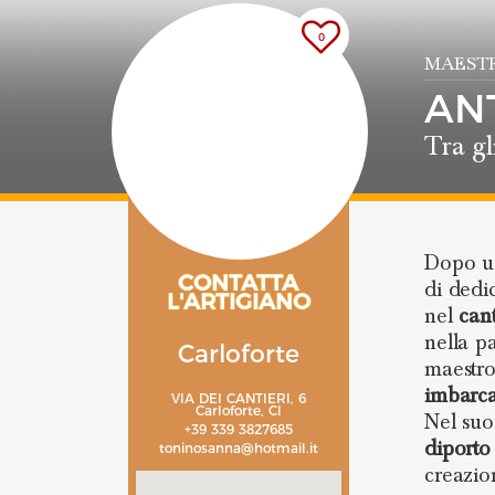
0
MAESTR
AN
Tra gl
Dopo un
CONTATTA
di dedic
L'ARTIGIANO
nel
can
nella p
Carloforte
maestro 
imbarca
VIA DEI CANTIERI, 6
Carloforte, CI
Nel suo
+39 339 3827685
diporto
toninosanna@hotmail.it
creazio