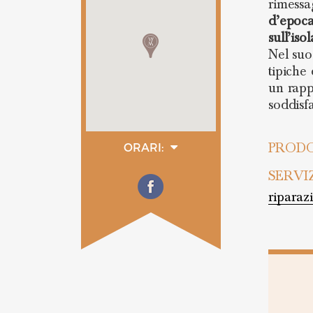
rimessa
d’epoc
sull’isol
Nel suo
tipiche 
un rapp
soddisfa
PRODO
ORARI:
lunedì
martedì
SERVI
mercoledì
riparaz
giovedì
venerdì
sabato