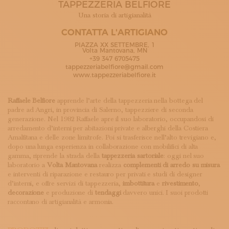
TAPPEZZERIA BELFIORE
ISCRIVITI ALLA NEWSLETTER
SOSTIENICI
Una storia di artigianalità
MAGAZINE
CONTATTA L'ARTIGIANO
TUTTI I CONTENUTI
PIAZZA XX SETTEMBRE, 1
NEWS
Volta Mantovana, MN
+39 347 6705475
INTERVISTE
tappezzeriabelfiore@gmail.com
ITINERARI
www.tappezzeriabelfiore.it
ISCRIVITI
LOGIN
Raffaele Belfiore
apprende l’arte della tappezzeria nella bottega del
padre ad Angri, in provincia di Salerno, tappezziere di seconda
generazione. Nel 1982 Raffaele apre il suo laboratorio, occupandosi di
arredamento d’interni per abitazioni private e alberghi della Costiera
Amalfitana e delle zone limitrofe. Poi si trasferisce nell’alto trevigiano e,
dopo una lunga esperienza in collaborazione con mobilifici di alta
gamma, riprende la strada della
tappezzeria sartoriale
: oggi nel suo
laboratorio a
Volta Mantovana
realizza
complementi di arredo su misura
e interventi di riparazione e restauro per privati e studi di designer
d’interni, e offre servizi di tappezzeria,
imbottitura
e
rivestimento
,
decorazione
e produzione di
tendaggi
davvero unici. I suoi prodotti
raccontano di artigianalità e armonia.