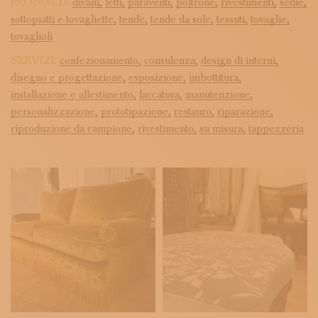
PRODOTTI:
divani,
letti,
paraventi,
poltrone,
rivestimenti,
sedie,
sottopiatti e tovagliette,
tende,
tende da sole,
tessuti,
tovaglie,
tovaglioli
SERVIZI:
confezionamento,
consulenza,
design di interni,
disegno e progettazione,
esposizione,
imbottitura,
installazione e allestimento,
laccatura,
manutenzione,
personalizzazione,
prototipazione,
restauro,
riparazione,
riproduzione da campione,
rivestimento,
su misura,
tappezzeria