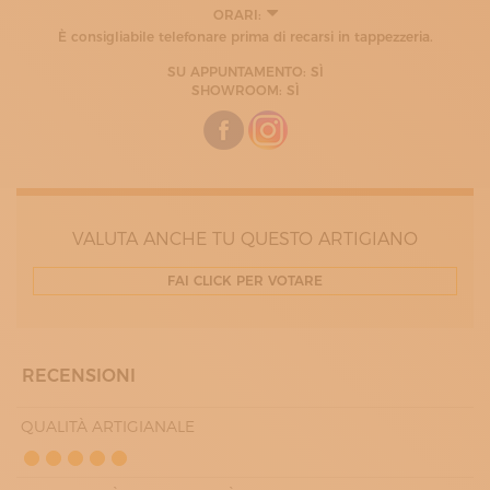
ORARI:
LUNEDÌ
È consigliabile telefonare prima di recarsi in tappezzeria.
15:30 - 19:30
MARTEDÌ
SU APPUNTAMENTO: SÌ
09:00 - 12:30
SHOWROOM: SÌ
15:30 - 19:30
MERCOLEDÌ
09:00 - 12:30
15:30 - 19:30
GIOVEDÌ
09:00 - 12:30
15:30 - 19:30
VALUTA ANCHE TU QUESTO ARTIGIANO
VENERDÌ
09:00 - 12:30
15:30 - 19:30
FAI CLICK PER VOTARE
SABATO
09:00 - 12:30
RECENSIONI
QUALITÀ ARTIGIANALE