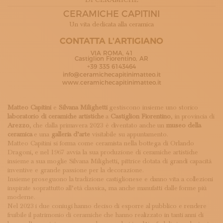
DI CERAMICHE
ISCRIVITI ALLA NEWSLETTER
CERAMICHE CAPITINI
SOSTIENICI
Un vita dedicata alla ceramica
MAGAZINE
TUTTI I CONTENUTI
CONTATTA L'ARTIGIANO
NEWS
VIA ROMA, 41
Castiglion Fiorentino, AR
INTERVISTE
+39 335 6143464
ITINERARI
info@ceramichecapitinimatteo.it
ISCRIVITI
www.ceramichecapitinimatteo.it
LOGIN
Matteo Capitini
e
Silvana Milighetti
gestiscono insieme uno storico
laboratorio di ceramiche artistiche
a
Castiglion Fiorentino
, in provincia di
Arezzo
, che dalla primavera 2023 è diventato anche un
museo della
ceramica
e una
galleria d’arte
visitabile su appuntamento.
Matteo Capitini si forma come ceramista nella bottega di Orlando
Dragoni, e nel 1967 avvia la sua produzione di ceramiche artistiche
insieme a sua moglie Silvana Milighetti, pittrice dotata di grandi capacità
inventive e grande passione per la decorazione.
Insieme proseguono la tradizione castiglionese e danno vita a collezioni
inspirate soprattutto all’età classica, ma anche manufatti dalle forme più
moderne.
Nel 2023 i due coniugi hanno deciso di esporre al pubblico e rendere
fruibile il patrimonio di ceramiche che hanno realizzato in tanti anni di