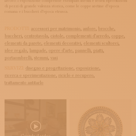
lavoro: l’esposizione comprende esemplari inediti e fedeli riproduzioni
di pezzi di grande valenza storica, come le coppe aretine d’epoca
romana e i buccheri d’epoca etrusca.
PRODOTTI:
accessori per matrimonio,
anfore,
brocche,
buccheri,
centrotavola,
ciotole,
complementi d'arredo,
coppe,
elementi da parete,
elementi decorativi,
elementi scultorei,
idee regalo,
lampade,
opere d'arte,
pannelli,
piatti,
portaombrelli,
stemmi,
vasi
SERVIZI:
disegno e progettazione,
esposizione,
ricerca e sperimentazione,
riciclo e recupero,
trattamento antitarlo