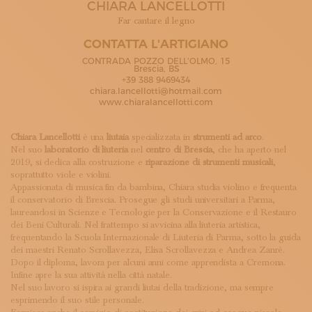
CHIARA LANCELLOTTI
ISCRIVITI ALLA NEWSLETTER
SOSTIENICI
Far cantare il legno
MAGAZINE
CONTATTA L'ARTIGIANO
TUTTI I CONTENUTI
CONTRADA POZZO DELL'OLMO, 15
NEWS
Brescia, BS
+39 388 9469434
INTERVISTE
chiara.lancellotti@hotmail.com
ITINERARI
www.chiaralancellotti.com
ISCRIVITI
LOGIN
Chiara Lancellotti
è una
liutaia
specializzata in
strumenti ad arco
.
Nel suo
laboratorio di
liuteria
nel
centro di Brescia
, che ha aperto nel
2019, si dedica alla costruzione e
riparazione di strumenti musicali
,
soprattutto viole e violini.
Appassionata di musica fin da bambina, Chiara studia violino e frequenta
il conservatorio di Brescia. Prosegue gli studi universitari a Parma,
laureandosi in Scienze e Tecnologie per la Conservazione e il Restauro
dei Beni Culturali. Nel frattempo si avvicina alla liuteria artistica,
frequentando la Scuola Internazionale di Liuteria di Parma, sotto la guida
dei maestri Renato Scrollavezza, Elisa Scrollavezza e Andrea Zanrè.
Dopo il diploma, lavora per alcuni anni come apprendista a Cremona.
Infine apre la sua attività nella città natale.
Nel suo lavoro si ispira ai grandi liutai della tradizione, ma sempre
esprimendo il suo stile personale.