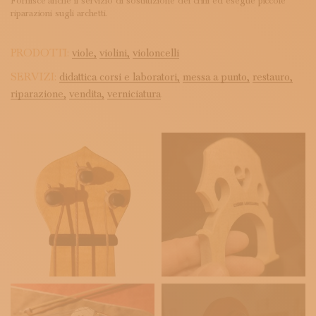
Fornisce anche il servizio di sostituzione dei crini ed esegue piccole
riparazioni sugli archetti.
PRODOTTI:
viole,
violini,
violoncelli
SERVIZI:
didattica corsi e laboratori,
messa a punto,
restauro,
riparazione,
vendita,
verniciatura