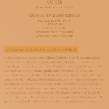
CO.CHÌ
ISCRIVITI ALLA NEWSLETTER
SOSTIENICI
Essenzialità e concretezza
MAGAZINE
CONTATTA L'ARTIGIANO
TUTTI I CONTENUTI
VIA SAN FAUSTINO, 23
NEWS
Brescia, BS
+39 331.3134260
INTERVISTE
info@cochiceramica.com
ITINERARI
www.cochiceramica.com
ISCRIVITI
LOGIN
Consigliato da:
SERENA CONFALONIERI
Dopo la laurea in architettura,
Chiara Cortesi
scopre la
ceramica
quasi
per caso. Segue diversi corsi di formazione tra Milano, Faenza e
Copenhagen e apre il suo studio a
Brescia
, dove oggi realizza oggetti di
uso quotidiano, come
tazze
,
piatti
,
vasi
e
brocche
. Le collezioni
disponibili riflettono lo stile di Chiara: linee semplici ed essenziali, colori
tenui e pastello,
elementi decorativi ironici
, come i tentacoli del polpo in
sostituzione ai manici. Si realizzano anche ceramiche su commissione e
personalizzate per ristoranti, matrimoni, designer e aziende, oltre che
per clienti privati. Lo studio ceramico di Chiara Cortesi è un luogo di
produzione e vendita di manufatti artigianali, ma anche di scambio: nello
spazio di via San Faustino 23 infatti si tengono anche corsi di ceramica.