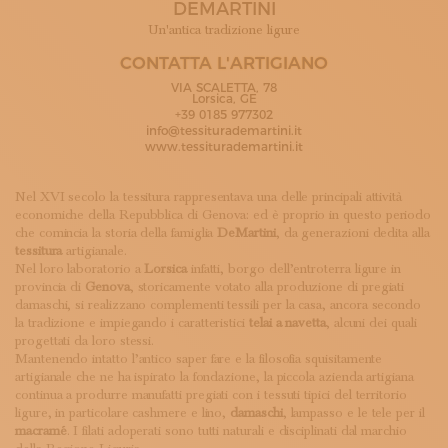
DEMARTINI
ISCRIVITI ALLA NEWSLETTER
SOSTIENICI
Un'antica tradizione ligure
MAGAZINE
CONTATTA L'ARTIGIANO
TUTTI I CONTENUTI
VIA SCALETTA, 78
NEWS
Lorsica, GE
+39 0185 977302
INTERVISTE
info@tessiturademartini.it
ITINERARI
www.tessiturademartini.it
ISCRIVITI
LOGIN
Nel XVI secolo la tessitura rappresentava una delle principali attività
economiche della Repubblica di Genova: ed è proprio in questo periodo
che comincia la storia della famiglia
DeMartini
, da generazioni dedita alla
tessitura
artigianale.
Nel loro laboratorio a
Lorsica
infatti, borgo dell’entroterra ligure in
provincia di
Genova
, storicamente votato alla produzione di pregiati
damaschi, si realizzano complementi tessili per la casa, ancora secondo
la tradizione e impiegando i caratteristici
telai a navetta
, alcuni dei quali
progettati da loro stessi.
Mantenendo intatto l’antico saper fare e la filosofia squisitamente
artigianale che ne ha ispirato la fondazione, la piccola azienda artigiana
continua a produrre manufatti pregiati con i tessuti tipici del territorio
ligure, in particolare cashmere e lino,
damaschi
, lampasso e le tele per il
macramé
. I filati adoperati sono tutti naturali e disciplinati dal marchio