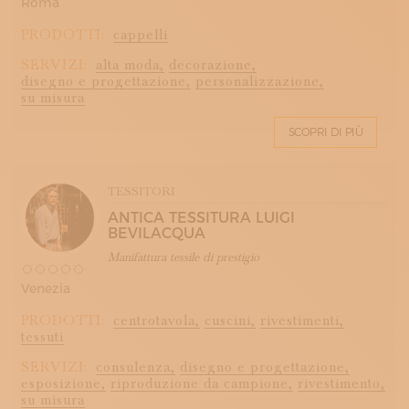
Roma
PRODOTTI:
cappelli
SERVIZI:
alta moda,
decorazione,
disegno e progettazione,
personalizzazione,
su misura
SCOPRI DI PIÙ
TESSITORI
ANTICA TESSITURA LUIGI
BEVILACQUA
Manifattura tessile di prestigio
Venezia
PRODOTTI:
centrotavola,
cuscini,
rivestimenti,
tessuti
SERVIZI:
consulenza,
disegno e progettazione,
esposizione,
riproduzione da campione,
rivestimento,
su misura