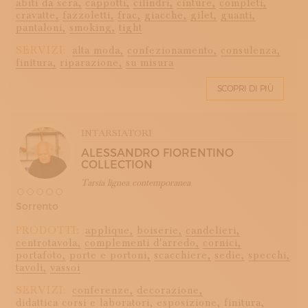
abiti da sera,
cappotti,
cilindri,
cinture,
completi,
cravatte,
fazzoletti,
frac,
giacche,
gilet,
guanti,
pantaloni,
smoking,
tight
SERVIZI:
alta moda,
confezionamento,
consulenza,
finitura,
riparazione,
su misura
SCOPRI DI PIÙ
INTARSIATORI
ALESSANDRO FIORENTINO
COLLECTION
Tarsia lignea contemporanea
Sorrento
PRODOTTI:
applique,
boiserie,
candelieri,
centrotavola,
complementi d'arredo,
cornici,
portafoto,
porte e portoni,
scacchiere,
sedie,
specchi,
tavoli,
vassoi
SERVIZI:
conferenze,
decorazione,
didattica corsi e laboratori,
esposizione,
finitura,