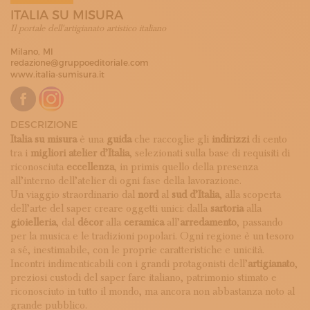
ISCRIVITI ALLA NEWSLETTER
ITALIA SU MISURA
SOSTIENICI
Il portale dell'artigianato artistico italiano
MAGAZINE
Milano, MI
TUTTI I CONTENUTI
redazione@gruppoeditoriale.com
NEWS
www.italia-sumisura.it
INTERVISTE
ITINERARI
ISCRIVITI
DESCRIZIONE
LOGIN
Italia su misura
è una
guida
che raccoglie gli
indirizzi
di cento
tra i
migliori atelier d’Italia
, selezionati sulla base di requisiti di
riconosciuta
eccellenza
, in primis quello della presenza
all’interno dell’atelier di ogni fase della lavorazione.
Un viaggio straordinario dal
nord
al
sud d’Italia
, alla scoperta
dell’arte del saper creare oggetti unici: dalla
sartoria
alla
gioielleria
, dal
décor
alla
ceramica
all’
arredamento
, passando
per la musica e le tradizioni popolari. Ogni regione è un tesoro
a sé, inestimabile, con le proprie caratteristiche e unicità.
Incontri indimenticabili con i grandi protagonisti dell’
artigianato
,
preziosi custodi del saper fare italiano, patrimonio stimato e
riconosciuto in tutto il mondo, ma ancora non abbastanza noto al
grande pubblico.