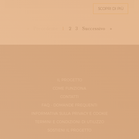
SCOPRI DI PIÙ
First
Previous
Next
Last
«
Precedente
1
2
3
Successivo
»
IL PROGETTO
COME FUNZIONA
CONTATTI
FAQ - DOMANDE FREQUENTI
INFORMATIVA SULLA PRIVACY E COOKIE
TERMINI E CONDIZIONI DI UTILIZZO
SOSTIENI IL PROGETTO