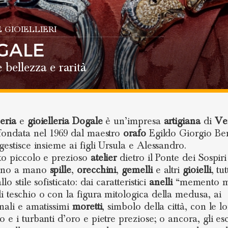
E GIOIELLIERI
GALE
 bellezza e rarità
ceria
e
gioielleria
Dogale
è un’impresa
artigiana
di
Ve
 fondata nel 1969 dal maestro
orafo
Egildo Giorgio Ber
gestisce insieme ai figli Ursula e Alessandro.
to piccolo e prezioso
atelier
dietro il Ponte dei Sospiri 
zano a mano
spille
,
orecchini
,
gemelli
e altri
gioielli
, tu
llo stile sofisticato: dai caratteristici
anelli
“memento m
i teschio o con la figura mitologica della medusa, ai
onali e amatissimi
moretti
, simbolo della città, con le lo
 e i turbanti d’oro e pietre preziose; o ancora, gli esc