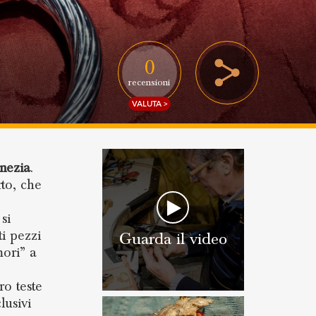
0
recensioni
VALUTA >
nezia
.
to, che
si
tti pezzi
Guarda il video
ori” a
ro teste
lusivi