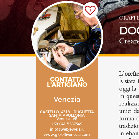
1
ORAFI 
DO
Creare
L’
orefi
CONTATTA
È stata
L'ARTIGIANO
oggi la 
In ques
Venezia
realiz
unici da
CASTELLO, 4318 - RUGHETTA
SANTA APOLLONIA
forma d
Venezia, VE
+39 041 5287549
tradizi
info@webjewels.it
in ebano
www.gioiellivenezia.com