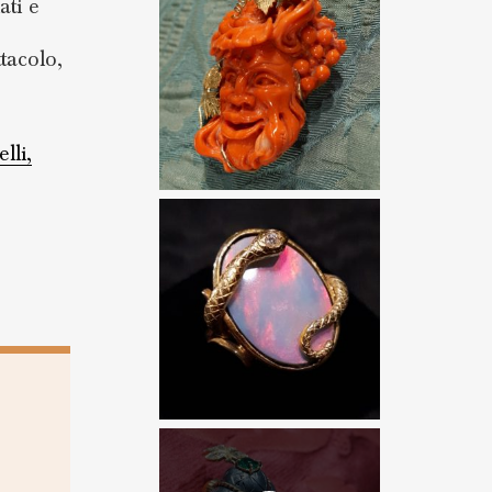
ati e
ttacolo,
elli,