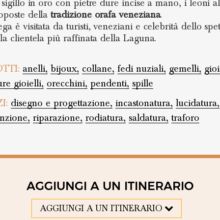
 sigillo in oro con pietre dure incise a mano, i leoni al
roposte della
tradizione orafa veneziana
.
ga è visitata da turisti, veneziani e celebrità dello spe
la clientela più raffinata della Laguna.
TTI:
anelli,
bijoux,
collane,
fedi nuziali,
gemelli,
gioi
re gioielli,
orecchini,
pendenti,
spille
ZI:
disegno e progettazione,
incastonatura,
lucidatura,
nzione,
riparazione,
rodiatura,
saldatura,
traforo
AGGIUNGI A UN ITINERARIO
AGGIUNGI A UN ITINERARIO