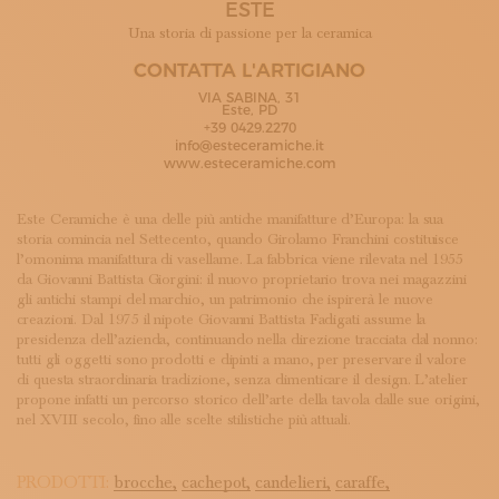
ESTE
ISCRIVITI ALLA NEWSLETTER
SOSTIENICI
Una storia di passione per la ceramica
MAGAZINE
CONTATTA L'ARTIGIANO
TUTTI I CONTENUTI
VIA SABINA, 31
NEWS
Este, PD
+39 0429.2270
INTERVISTE
info@esteceramiche.it
ITINERARI
www.esteceramiche.com
ISCRIVITI
LOGIN
Este Ceramiche è una delle più antiche manifatture d’Europa: la sua
storia comincia nel Settecento, quando Girolamo Franchini costituisce
l’omonima manifattura di vasellame. La fabbrica viene rilevata nel 1955
da Giovanni Battista Giorgini: il nuovo proprietario trova nei magazzini
gli antichi stampi del marchio, un patrimonio che ispirerà le nuove
creazioni. Dal 1975 il nipote Giovanni Battista Fadigati assume la
presidenza dell’azienda, continuando nella direzione tracciata dal nonno:
tutti gli oggetti sono prodotti e dipinti a mano, per preservare il valore
di questa straordinaria tradizione, senza dimenticare il design. L’atelier
propone infatti un percorso storico dell’arte della tavola dalle sue origini,
nel XVIII secolo, fino alle scelte stilistiche più attuali.
PRODOTTI:
brocche,
cachepot,
candelieri,
caraffe,