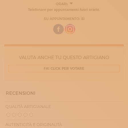
ORARI:
LUNEDÌ
Telefonare per appuntamenti fuori orario.
09:00 - 12:00
13:00 - 17:00
SU APPUNTAMENTO: SÌ
MARTEDÌ
09:00 - 12:00
13:00 - 17:00
MERCOLEDÌ
09:00 - 12:00
13:00 - 17:00
GIOVEDÌ
VALUTA ANCHE TU QUESTO ARTIGIANO
09:00 - 12:00
13:00 - 17:00
VENERDÌ
FAI CLICK PER VOTARE
09:00 - 12:00
13:00 - 17:00
SABATO
10:00 - 13:00
RECENSIONI
QUALITÀ ARTIGIANALE
AUTENTICITÀ E ORIGINALITÀ