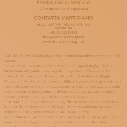
FRANCESCO MAGLIA
ISCRIVITI ALLA NEWSLETTER
SOSTIENICI
Oltre un secolo di esperienza
MAGAZINE
CONTATTA L'ARTIGIANO
TUTTI I CONTENUTI
VIA GIUSEPPE RIPAMONTI, 194
NEWS
Milano, MI
+39 02 55219333
INTERVISTE
info@francescomaglia.it
ITINERARI
www.francescomaglia.it
ISCRIVITI
LOGIN
Dal 1854, la famiglia
Maglia
produce
ombrelli su misura
interamente fatti
a mano.
Un accessorio raffinato e personalizzabile in ogni dettaglio, dove la
lavorazione artigianale
viene seguita in ogni fase, dalla ricerca dei
materiali alla confezione del manufatto finito, da
Francesco Maglia
,
titolare dell’attività: nel laboratorio a
Milano
è possibile scegliere tra una
vasta selezione di tessuti lavorati a mano su telai per cravatta, un’infinita
combinazione di impugnature e di bastoni in legno naturale, come il
castano, il frassino e il bambù, la quercia e il ciliegio.
Il risultato è un pezzo davvero unico, che valorizza la personalità di chi
lo possiede, realizzato secondo la più autentica tradizione artigianale e
utilizzando solo componenti in ottone, legno e ferro.
Negli ultimi anni, grazie alla forte richiesta da parte di clienti giapponesi e
americani, la bottega ha cominciato a confezionare anche raffinati