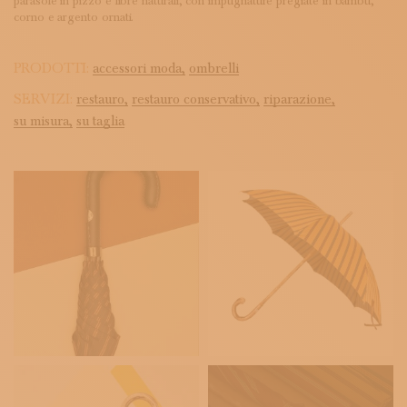
parasole in pizzo e fibre naturali, con impugnature pregiate in bambù,
corno e argento ornati.
PRODOTTI:
accessori moda,
ombrelli
SERVIZI:
restauro,
restauro conservativo,
riparazione,
su misura,
su taglia