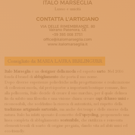
ITALO MARSEGLIA
ISCRIVITI ALLA NEWSLETTER
SOSTIENICI
Lusso e unicità
MAGAZINE
CONTATTA L'ARTIGIANO
TUTTI I CONTENUTI
VIA DELLE RIMEMBRANZE, 80
NEWS
Vairano Patenora, CE
+39 393 008 3731
INTERVISTE
office@italomarseglia.com
ITINERARI
www.italomarseglia.it
ISCRIVITI
LOGIN
Consigliato da:
MARIA LAURA BERLINGUER
Italo Marseglia
è un
designer della moda
ed esperto
sarto
. Nel 2016
fonda il brand di
abbigliamento
che porta il suo nome.
Dopo diverse esperienze poliedriche nella progettazione e realizzazione
di collezioni moda, dal pret-à-porter a importanti boutique romane, fino
alla pellicceria, Italo decide di creare il suo marchio, per il quale delinea
fin da subito una filosofia e una visione chiara: creare
capi di lusso unici
e
riconoscibili, che soddisfino la ricerca di autenticità, nel rispetto della
tradizione artigianale sartoriale
, ma anche dei tempi e delle risorse della
natura. Italo ha infatti sposato il concetto dell’
upcycling
, proponendo una
linea completa di abbigliamento
sostenibile
, che riutilizza e reinventa
elementi tessili di scarto di origine pregiata, dando vita ad abiti unici ed
eco-friendly.