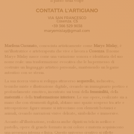
Il passo della volpe
ISCRIVITI ALLA NEWSLETTER
SOSTIENICI
CONTATTA L'ARTIGIANO
MAGAZINE
VIA SAN FRANCESCO
Cosenza, CS
TUTTI I CONTENUTI
+39 366 529 9038
NEWS
maryemislay@gmail.com
INTERVISTE
ITINERARI
Marilena Cucunato
, conosciuta artisticamente come
Marye Mislay
, è
ISCRIVITI
un’illustratrice e arteterapeuta che vive e lavora a
Cosenza
. Il nome
LOGIN
Marye Mislay nasce come una variazione sonora e identitaria del suo
nome reale: una trasformazione evocativa che le ha permesso di
costruire un linguaggio artistico personale, mantenendo un legame
autentico con se stessa.
La sua ricerca visiva si sviluppa attraverso
acquerello
, inchiostro,
tecniche miste e illustrazione digitale, creando un immaginario poetico e
profondamente emotivo, incentrato sui temi della
femminilità
, della
maternità
e della
trasformazione interiore
. Le sue opere, realizzate sia a
mano che con strumenti digitali, abitano uno spazio sospeso tra arte e
introspezione: figure umane si intrecciano con elementi botanici e
animali, creando narrazioni visive delicate, simboliche e immersive.
Accanto all’illustrazione, realizza anche dipinti su tela in acrilico e
pastello, opere di grande formato in cui colore e materia acquisiscono
una presenza intensa e fisica. Questo universo creativo si riflette