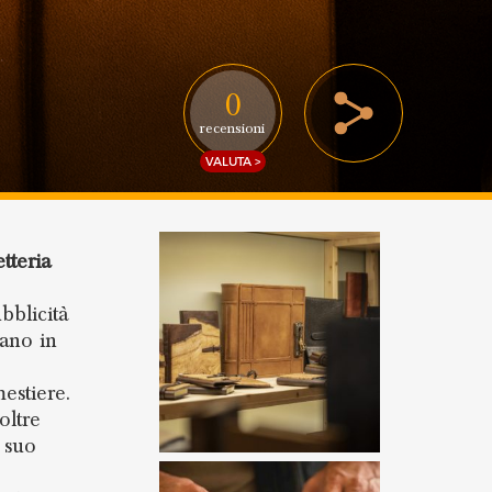
0
recensioni
VALUTA >
etteria
bblicità
mano in
estiere.
oltre
l suo