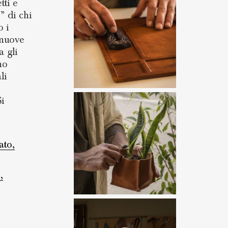
tti e
” di chi
o i
 nuove
a gli
no
li
i
ato,
,