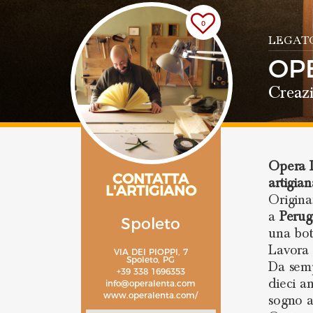
0
LEGAT
OP
Creazi
Opera 
CONTATTA
artigian
L'ARTIGIANO
Origina
a
Perug
Spoleto
una bot
Lavora 
VIA DEI PIOPPI, 7
Spoleto, PG
Da semp
+39 338 1696353
dieci a
info@operalenta.com
www.operalenta.com/
sogno a