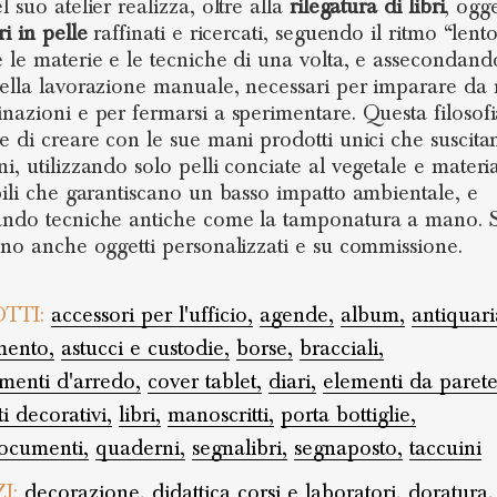
 suo atelier realizza, oltre alla
rilegatura di libri
, ogge
i in pelle
raffinati e ricercati, seguendo il ritmo “lento
 le materie e le tecniche di una volta, e assecondand
ella lavorazione manuale, necessari per imparare da
nazioni e per fermarsi a sperimentare. Questa filosofi
e di creare con le sue mani prodotti unici che suscita
i, utilizzando solo pelli conciate al vegetale e materia
bili che garantiscano un basso impatto ambientale, e
ndo tecniche antiche come la tamponatura a mano. S
ano anche oggetti personalizzati e su commissione.
TTI:
accessori per l'ufficio,
agende,
album,
antiquari
mento,
astucci e custodie,
borse,
bracciali,
enti d'arredo,
cover tablet,
diari,
elementi da parete
i decorativi,
libri,
manoscritti,
porta bottiglie,
ocumenti,
quaderni,
segnalibri,
segnaposto,
taccuini
ZI:
decorazione,
didattica corsi e laboratori,
doratura,