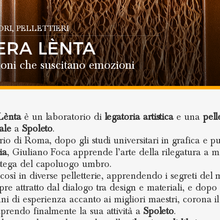
ORI
, PELLETTIERI
ERA LÈNTA
oni che suscitano emozioni
Lènta
è un laboratorio di
legatoria artistica
e una
pell
ale
a
Spoleto
.
rio di Roma, dopo gli studi universitari in grafica e pu
ia
, Giuliano Foca apprende l’arte della rilegatura a 
tega del capoluogo umbro.
così in diverse pelletterie, apprendendo i segreti del m
re attratto dal dialogo tra design e materiali, e dopo 
nni di esperienza accanto ai migliori maestri, corona i
prendo finalmente la sua attività a
Spoleto
.