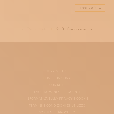
LEGGI DI PIÙ
First
Previous
Next
Last
«
Precedente
1
2
3
Successivo
»
IL PROGETTO
COME FUNZIONA
CONTATTI
FAQ - DOMANDE FREQUENTI
INFORMATIVA SULLA PRIVACY E COOKIE
TERMINI E CONDIZIONI DI UTILIZZO
SOSTIENI IL PROGETTO