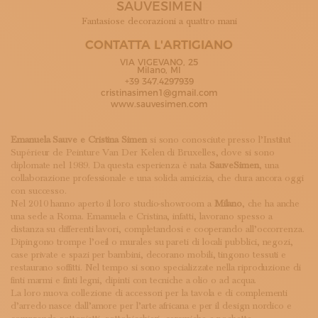
SAUVESIMEN
ISCRIVITI ALLA NEWSLETTER
SOSTIENICI
Fantasiose decorazioni a quattro mani
MAGAZINE
CONTATTA L'ARTIGIANO
TUTTI I CONTENUTI
VIA VIGEVANO, 25
NEWS
Milano, MI
+39 347.4297939
INTERVISTE
cristinasimen1@gmail.com
ITINERARI
www.sauvesimen.com
ISCRIVITI
LOGIN
Emanuela Sauve e Cristina Simen
si sono conosciute presso l’Institut
Supérieur de Peinture Van Der Kelen di Bruxelles, dove si sono
diplomate nel 1989. Da questa esperienza è nata
SauveSimen
, una
collaborazione professionale e una solida amicizia, che dura ancora oggi
con successo.
Nel 2010 hanno aperto il loro studio-showroom a
Milano
, che ha anche
una sede a Roma. Emanuela e Cristina, infatti, lavorano spesso a
distanza su differenti lavori, completandosi e cooperando all’occorrenza.
Dipingono trompe l’oeil o murales su pareti di locali pubblici, negozi,
case private e spazi per bambini, decorano mobili, tingono tessuti e
restaurano soffitti. Nel tempo si sono specializzate nella riproduzione di
finti marmi e finti legni, dipinti con tecniche a olio o ad acqua.
La loro nuova collezione di accessori per la tavola e di complementi
d’arredo nasce dall’amore per l’arte africana e per il design nordico e