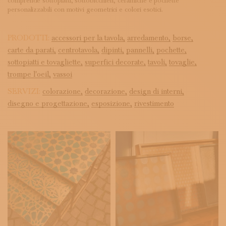
comprende sottopiatti, sottobicchieri, ceramiche e pochette
personalizzabili con motivi geometrici e colori esotici.
PRODOTTI:
accessori per la tavola,
arredamento,
borse,
carte da parati,
centrotavola,
dipinti,
pannelli,
pochette,
sottopiatti e tovagliette,
superfici decorate,
tavoli,
tovaglie,
trompe l'oeil,
vassoi
SERVIZI:
colorazione,
decorazione,
design di interni,
disegno e progettazione,
esposizione,
rivestimento