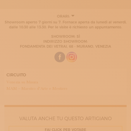
ORARI:
LUNEDÌ
Showroom aperto 7 giorni su 7. Fornace aperta da lunedì al venerdì,
10:30 - 18:00
dalle 10:30 alle 13:30. Per le visite è richiesto un appuntamento.
MARTEDÌ
10:30 - 18:00
SHOWROOM: SÌ
MERCOLEDÌ
INDIRIZZO SHOWROOM:
10:30 - 18:00
FONDAMENTA DEI VETRAI, 68 - MURANO, VENEZIA
GIOVEDÌ
10:30 - 18:00
VENERDÌ
10:30 - 18:00
SABATO
CIRCUITO
10:30 - 18:00
DOMENICA
Venezia su Misura
10:30 - 18:00
MAM – Maestro d’Arte e Mestiere
VALUTA ANCHE TU QUESTO ARTIGIANO
FAI CLICK PER VOTARE