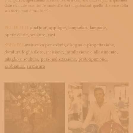
e lampadari,
sperimenta
tantissimo con il colore e utilizza più di quaranta
tinte
ottenute con ricette custodite da tempi lontani: quello che esce dalla
sua fucina non è mai banale.
PRODOTTI:
abat-jour,
applique,
lampadari,
lampade,
opere d'arte,
sculture,
vasi
SERVIZI:
assistenza per eventi,
disegno e progettazione,
doratura foglia d'oro,
incisione,
installazione e allestimento,
intaglio e scultura,
personalizzazione,
prototipazione,
sabbiatura,
su misura