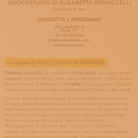
UNOKOSTUDIO DI ELISABETTA BONUCCELLI
ISCRIVITI ALLA NEWSLETTER
SOSTIENICI
Un mondo di carta
MAGAZINE
CONTATTA L'ARTIGIANO
TUTTI I CONTENUTI
VIA CAMPARI, 6
NEWS
Pavia, PV
+39 339 5002024
INTERVISTE
info@unokostudio.com
ITINERARI
unokostudio.com
ISCRIVITI
LOGIN
Consigliato da:
MARIA LAURA BERLINGUER
Elisabetta Bonuccelli
è la fondatrice di
Unokostudio
, uno spazio creativo
inaugurato nel 2014 a Pavia, dove ogni giorno nascono creature di carta
lavorate secondo la tradizione dell’
origami
, l’arte giapponese di piegare
la carta per creare forme e figure senza l’utilizzo di forbici, colla o simili.
Torinese di nascita ma marchigiana di origine, Elisabetta racconta di sé
di essere giunta all’origami in modo professionistico in seguito ad una
folgorazione che l’ha investita spalancandole le porte di una nuova vita,
dopo gli studi da designer e dopo le prime esperienze professionali.
Grazie ai suoi numerosi viaggi in Giappone, e soprattutto
all’insegnamento di una
sensei
come Luisa Canovi, Elisabetta ha
arricchito le proprie competenze tecniche e nutrito la propria originale
espressività, trovando un modo personale di coniugare rigore