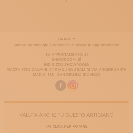
ORARI:
LUNEDÌ
Sabato pomeriggio e domenica si riceve su appuntamento
08:00 - 12:00
14:00 - 18:00
SU APPUNTAMENTO: SÌ
MARTEDÌ
SHOWROOM: SÌ
08:00 - 12:00
INDIRIZZO SHOWROOM:
14:00 - 18:00
PIAZZA EZIO GALVANI, 24 E MOLINO SBAM DI VIA ARGINE SANTA
MERCOLEDÌ
MARIA, 183 - SAN BELLINO (ROVIGO)
08:00 - 12:00
14:00 - 18:00
GIOVEDÌ
08:00 - 12:00
14:00 - 18:00
VENERDÌ
08:00 - 12:00
VALUTA ANCHE TU QUESTO ARTIGIANO
14:00 - 18:00
SABATO
08:00 - 12:00
FAI CLICK PER VOTARE
DOMENICA