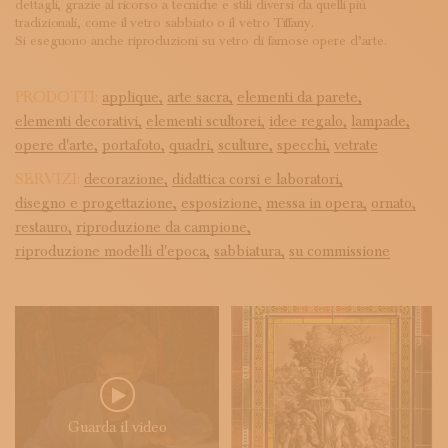
dettagli, grazie al ricorso a tecniche e stili diversi da quelli più
tradizionali, come il vetro sabbiato o il vetro Tiffany.
Si eseguono anche riproduzioni su vetro di famose opere d’arte.
PRODOTTI:
applique,
arte sacra,
elementi da parete,
elementi decorativi,
elementi scultorei,
idee regalo,
lampade,
opere d'arte,
portafoto,
quadri,
sculture,
specchi,
vetrate
SERVIZI:
decorazione,
didattica corsi e laboratori,
disegno e progettazione,
esposizione,
messa in opera,
ornato,
restauro,
riproduzione da campione,
riproduzione modelli d'epoca,
sabbiatura,
su commissione
Guarda il video