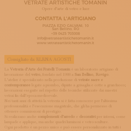
VETRATE ARTISTICHE TOMANIN
ISCRIVITI ALLA NEWSLETTER
SOSTIENICI
Opere d’arte di vetro e luce
MAGAZINE
CONTATTA L'ARTIGIANO
TUTTI I CONTENUTI
PIAZZA EZIO GALVANI, 10
NEWS
San Bellino, RO
+39 0425 703008
INTERVISTE
info@vetrateartistichetomanin.it
ITINERARI
www.vetrateartistichetomanin.it
ISCRIVITI
LOGIN
Consigliato da:
ELENA AGOSTI
La
Vetreria d’Arte dei Fratelli Tomanin
è un laboratorio artigiano di
lavorazione del
vetro
, fondato nel 1988 a
San Bellino
,
Rovigo
.
L’atelier è specializzato nella produzione di
vetrate sacre e
contemporanee
legate a piombo, dipinte a grisaglia e cotte a gran fuoco;
lavorazioni eseguite nel rispetto delle tecniche utilizzate dai maestri
vetrai fin dall’epoca medioevale.
Nei tanti anni di attività la vetreria si è fatta conoscere per l’altissima
professionalità e l’esecuzione magistrale, che gli ha permesso di
ottenere commissioni di prestigio.
Si realizzano anche
complementi d’arredo
e
decorativi
per interni, come
lampade e applique, ma anche quadri luminosi e vetro-sculture.
Ogni prodotto è un pezzo unico e può essere personalizzato in tutti i