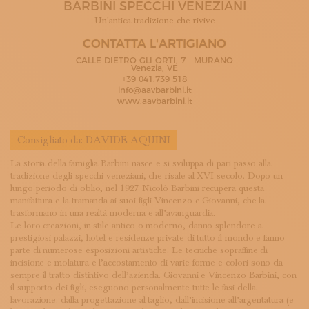
BARBINI SPECCHI VENEZIANI
ISCRIVITI ALLA NEWSLETTER
SOSTIENICI
Un'antica tradizione che rivive
MAGAZINE
CONTATTA L'ARTIGIANO
TUTTI I CONTENUTI
CALLE DIETRO GLI ORTI, 7 - MURANO
NEWS
Venezia, VE
+39 041.739 518
INTERVISTE
info@aavbarbini.it
ITINERARI
www.aavbarbini.it
ISCRIVITI
LOGIN
Consigliato da:
DAVIDE AQUINI
La storia della famiglia Barbini nasce e si sviluppa di pari passo alla
tradizione degli specchi veneziani, che risale al XVI secolo. Dopo un
lungo periodo di oblio, nel 1927 Nicolò Barbini recupera questa
manifattura e la tramanda ai suoi figli Vincenzo e Giovanni, che la
trasformano in una realtà moderna e all’avanguardia.
Le loro creazioni, in stile antico o moderno, danno splendore a
prestigiosi palazzi, hotel e residenze private di tutto il mondo e fanno
parte di numerose esposizioni artistiche. Le tecniche sopraffine di
incisione e molatura e l’accostamento di varie forme e colori sono da
sempre il tratto distintivo dell’azienda. Giovanni e Vincenzo Barbini, con
il supporto dei figli, eseguono personalmente tutte le fasi della
lavorazione: dalla progettazione al taglio, dall’incisione all’argentatura (e