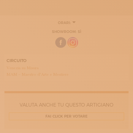
ORARI:
LUNEDÌ
SHOWROOM: SÌ
08:00 - 12:30
13:30 - 17:00
MARTEDÌ
08:00 - 12:30
13:30 - 17:00
MERCOLEDÌ
CIRCUITO
08:00 - 12:30
Venezia su Misura
13:30 - 17:00
GIOVEDÌ
MAM – Maestro d’Arte e Mestiere
08:00 - 12:30
13:30 - 17:00
VENERDÌ
08:00 - 12:30
13:30 - 17:00
VALUTA ANCHE TU QUESTO ARTIGIANO
FAI CLICK PER VOTARE