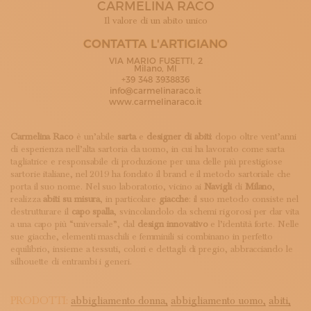
CARMELINA RACO
ISCRIVITI ALLA NEWSLETTER
SOSTIENICI
Il valore di un abito unico
MAGAZINE
CONTATTA L'ARTIGIANO
TUTTI I CONTENUTI
VIA MARIO FUSETTI, 2
NEWS
Milano, MI
+39 348 3938836
INTERVISTE
info@carmelinaraco.it
ITINERARI
www.carmelinaraco.it
ISCRIVITI
LOGIN
Carmelina Raco
è un’abile
sarta
e
designer di abiti
: dopo oltre vent’anni
di esperienza nell’alta sartoria da uomo, in cui ha lavorato come sarta
tagliatrice e responsabile di produzione per una delle più prestigiose
sartorie italiane, nel 2019 ha fondato il brand e il metodo sartoriale che
porta il suo nome. Nel suo laboratorio, vicino ai
Navigli
di
Milano
,
realizza
abiti su misura
, in particolare
giacche
: il suo metodo consiste nel
destrutturare il
capo spalla
, svincolandolo da schemi rigorosi per dar vita
a una capo più “universale”, dal
design innovativo
e l’identità forte. Nelle
sue giacche, elementi maschili e femminili si combinano in perfetto
equilibrio, insieme a tessuti, colori e dettagli di pregio, abbracciando le
silhouette di entrambi i generi.
PRODOTTI:
abbigliamento donna,
abbigliamento uomo,
abiti,