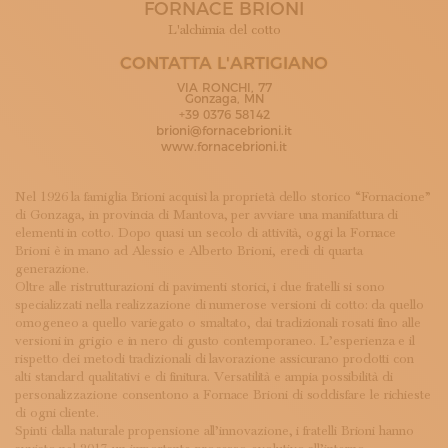
FORNACE BRIONI
ISCRIVITI ALLA NEWSLETTER
SOSTIENICI
L'alchimia del cotto
MAGAZINE
CONTATTA L'ARTIGIANO
TUTTI I CONTENUTI
VIA RONCHI, 77
NEWS
Gonzaga, MN
+39 0376 58142
INTERVISTE
brioni@fornacebrioni.it
ITINERARI
www.fornacebrioni.it
ISCRIVITI
LOGIN
Nel 1926 la famiglia Brioni acquisì la proprietà dello storico “Fornacione”
di Gonzaga, in provincia di Mantova, per avviare una manifattura di
elementi in cotto. Dopo quasi un secolo di attività, oggi la Fornace
Brioni è in mano ad Alessio e Alberto Brioni, eredi di quarta
generazione.
Oltre alle ristrutturazioni di pavimenti storici, i due fratelli si sono
specializzati nella realizzazione di numerose versioni di cotto: da quello
omogeneo a quello variegato o smaltato, dai tradizionali rosati fino alle
versioni in grigio e in nero di gusto contemporaneo. L’esperienza e il
rispetto dei metodi tradizionali di lavorazione assicurano prodotti con
alti standard qualitativi e di finitura. Versatilità e ampia possibilità di
personalizzazione consentono a Fornace Brioni di soddisfare le richieste
di ogni cliente.
Spinti dalla naturale propensione all’innovazione, i fratelli Brioni hanno