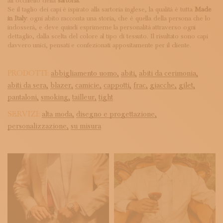
all’occhiello della
sartoria
.
Se il taglio dei capi è ispirato alla sartoria inglese, la qualità è tutta
Made
in Italy
: ogni abito racconta una storia, che è quella della persona che lo
indosserà, e deve quindi esprimerne la personalità attraverso ogni
dettaglio, dalla scelta del colore al tipo di tessuto. Il risultato sono capi
davvero unici, pensati e confezionati appositamente per il cliente.
PRODOTTI:
abbigliamento uomo,
abiti,
abiti da cerimonia,
abiti da sera,
blazer,
camicie,
cappotti,
frac,
giacche,
gilet,
pantaloni,
smoking,
tailleur,
tight
SERVIZI:
alta moda,
disegno e progettazione,
personalizzazione,
su misura