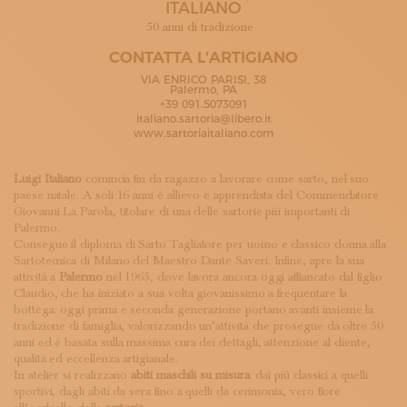
ITALIANO
ISCRIVITI ALLA NEWSLETTER
SOSTIENICI
50 anni di tradizione
MAGAZINE
CONTATTA L'ARTIGIANO
TUTTI I CONTENUTI
VIA ENRICO PARISI, 38
NEWS
Palermo, PA
+39 091.5073091
INTERVISTE
italiano.sartoria@libero.it
ITINERARI
www.sartoriaitaliano.com
ISCRIVITI
LOGIN
Luigi Italiano
comincia fin da ragazzo a lavorare come sarto, nel suo
paese natale. A soli 16 anni è allievo e apprendista del Commendatore
Giovanni La Parola, titolare di una delle sartorie più importanti di
Palermo.
Consegue il diploma di Sarto Tagliatore per uomo e classico donna alla
Sartotecnica di Milano del Maestro Dante Saveri. Infine, apre la sua
attività a
Palermo
nel 1965, dove lavora ancora oggi affiancato dal figlio
Claudio, che ha iniziato a sua volta giovanissimo a frequentare la
bottega: oggi prima e seconda generazione portano avanti insieme la
tradizione di famiglia, valorizzando un’attività che prosegue da oltre 50
anni ed è basata sulla massima cura dei dettagli, attenzione al cliente,
qualità ed eccellenza artigianale.
In atelier si realizzano
abiti maschili su misura
: dai più classici a quelli
sportivi, dagli abiti da sera fino a quelli da cerimonia, vero fiore