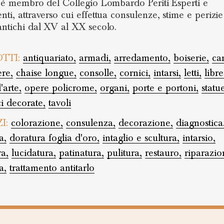
, è membro del Collegio Lombardo Periti Esperti e
nti, attraverso cui effettua consulenze, stime e perizie
antichi dal XV al XX secolo.
TTI:
antiquariato,
armadi,
arredamento,
boiserie,
can
ere,
chaise longue,
consolle,
cornici,
intarsi,
letti,
libre
'arte,
opere policrome,
organi,
porte e portoni,
statu
ci decorate,
tavoli
ZI:
colorazione,
consulenza,
decorazione,
diagnostica
a,
doratura foglia d'oro,
intaglio e scultura,
intarsio,
ra,
lucidatura,
patinatura,
pulitura,
restauro,
riparazio
a,
trattamento antitarlo