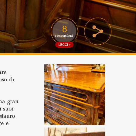
8
recensioni
LEGGI >
are
iso di
una gran
i suoi
estauro
re e