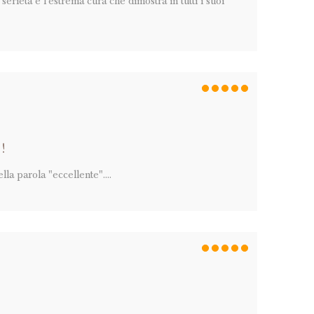
 serietà e l'estrema cura che dimostra in tutti i suoi
!
lla parola "eccellente"....