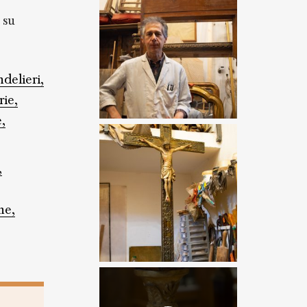
 su
delieri,
rie,
e,
,
ne,