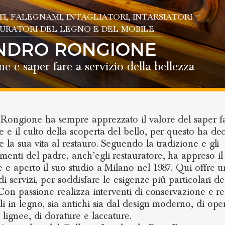
TI
, FALEGNAMI
, INTAGLIATORI
, INTARSIATORI
AURATORI DEL LEGNO E DEL MOBILE
NDRO RONGIONE
ne e saper fare a servizio della bellezza
Rongione ha sempre apprezzato il valore del saper f
 e il culto della scoperta del bello, per questo ha dec
e la sua vita al restauro. Seguendo la tradizione e gli
menti del padre, anch’egli restauratore, ha appreso il
e e aperto il suo studio a Milano nel 1987. Qui offre 
di servizi, per soddisfare le esigenze più particolari de
. Con passione realizza interventi di conservazione e r
li in legno, sia antichi sia dal design moderno, di ope
 lignee, di dorature e laccature.