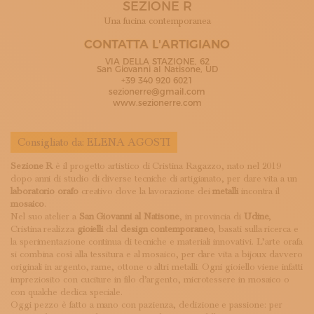
SEZIONE R
ISCRIVITI ALLA NEWSLETTER
SOSTIENICI
Una fucina contemporanea
MAGAZINE
CONTATTA L'ARTIGIANO
TUTTI I CONTENUTI
VIA DELLA STAZIONE, 62
NEWS
San Giovanni al Natisone, UD
+39 340 920 6021
INTERVISTE
sezionerre@gmail.com
ITINERARI
www.sezionerre.com
ISCRIVITI
LOGIN
Consigliato da:
ELENA AGOSTI
Sezione R
è il progetto artistico di Cristina Ragazzo, nato nel 2019
dopo anni di studio di diverse tecniche di artigianato, per dare vita a un
laboratorio orafo
creativo dove la lavorazione dei
metalli
incontra il
mosaico
.
Nel suo atelier a
San Giovanni al Natisone
, in provincia di
Udine
,
Cristina realizza
gioielli
dal
design contemporaneo
, basati sulla ricerca e
la sperimentazione continua di tecniche e materiali innovativi. L’arte orafa
si combina così alla tessitura e al mosaico, per dare vita a bijoux davvero
originali in argento, rame, ottone o altri metalli. Ogni gioiello viene infatti
impreziosito con cuciture in filo d’argento, microtessere in mosaico o
con qualche dedica speciale.
Oggi pezzo è fatto a mano con pazienza, dedizione e passione: per