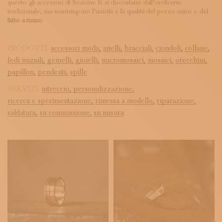
questo gli accessori di Sezione R si discostano dall’oreficeria
tradizionale, ma mantengono l’unicità e la qualità del pezzo unico e del
fatto a mano
.
PRODOTTI:
accessori moda,
anelli,
bracciali,
ciondoli,
collane,
fedi nuziali,
gemelli,
gioielli,
micromosaici,
mosaici,
orecchini,
papillon,
pendenti,
spille
SERVIZI:
intreccio,
personalizzazione,
ricerca e sperimentazione,
rimessa a modello,
riparazione,
saldatura,
su commissione,
su misura