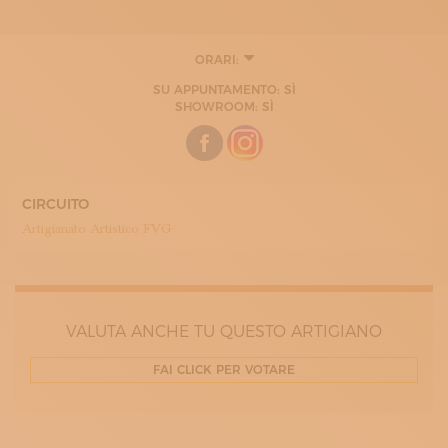
ORARI:
MARTEDÌ
SU APPUNTAMENTO: SÌ
15:00 - 19:00
SHOWROOM: SÌ
MERCOLEDÌ
15:00 - 19:00
GIOVEDÌ
15:00 - 19:00
VENERDÌ
15:00 - 19:00
CIRCUITO
Artigianato Artistico FVG
VALUTA ANCHE TU QUESTO ARTIGIANO
FAI CLICK PER VOTARE