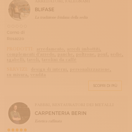
ARREDATORI
, FALEGNAMI
BLIFASE
La tradizione friulana della sedia
Corno di
Rosazzo
PRODOTTI:
arredamento,
arredi imbottiti,
complementi d'arredo,
panche,
poltrone,
pouf,
sedie,
sgabelli,
tavoli,
tavolini da caffè
SERVIZI:
design di interni,
personalizzazione,
su misura,
vendita
SCOPRI DI PIÙ
FABBRI
, RESTAURATORI DEI METALLI
CARPENTERIA BERIN
Estetica raffinata