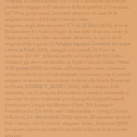
Venezia
, in collaborazione con ViArt e incentrata sui distretti
produttivi artigiani dell’entroterra della Repubblica Veneziana,
dal ‘700 ai giorni nostri, raccontati attraverso le mani di 60
artigiani veneti e del Friuli Venezia Giulia.
Seguono, negli anni successivi:
Il Velo di Tisbe
(2018), dove le
Metamorfosi di Ovidio e Sogno di una notte di mezza estate di
Shakespeare sono state raccontate attraverso le opere di 30
artigiani della regione;
L’Artigian ingegno, Leonardo fra acqua
e terra in Friuli
(2019), omaggio a Leonardo Da Vinci in
occasione del 500° della sua morte: nel foglio 638 del Codice
Atlantico gli interventi idraulici in Friuli Venezia Giulia;
Otium
et Negotium
(2020) incentrata sull’artigianato come creazione
artistica e attività per il sostentamento economico, con 43 aziende
artigiane in mostra e una sezione dedicata alla Scuola Mosaicisti
del Friuli;
ESSERE V_MANO
(2021), sullo sviluppo della
manualità, con 55 artigiani del territorio in mostra, unitamente a
una serie di opere realizzate per il progetto DoppiaFirma di
Fondazione Cologni dei Mestieri d’Arte, Michelangelo
Foundation for Creativity and Craftsmanship e Living Corriere
della Sera;
Le città invisibili
(2022) ispirate all’omonima opera di
Italo Calvino, con 35 aziende artigiane. Infine, Relazioni (2023),
ha esposto i lavori inerenti il tema delle relazioni di 46 aziende
artigiane.