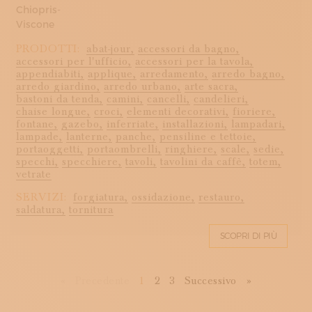
Chiopris-
Viscone
PRODOTTI:
abat-jour,
accessori da bagno,
accessori per l'ufficio,
accessori per la tavola,
appendiabiti,
applique,
arredamento,
arredo bagno,
arredo giardino,
arredo urbano,
arte sacra,
bastoni da tenda,
camini,
cancelli,
candelieri,
chaise longue,
croci,
elementi decorativi,
fioriere,
fontane,
gazebo,
inferriate,
installazioni,
lampadari,
lampade,
lanterne,
panche,
pensiline e tettoie,
portaoggetti,
portaombrelli,
ringhiere,
scale,
sedie,
specchi,
specchiere,
tavoli,
tavolini da caffè,
totem,
vetrate
SERVIZI:
forgiatura,
ossidazione,
restauro,
saldatura,
tornitura
SCOPRI DI PIÙ
First
Previous
Next
Last
«
Precedente
1
2
3
Successivo
»