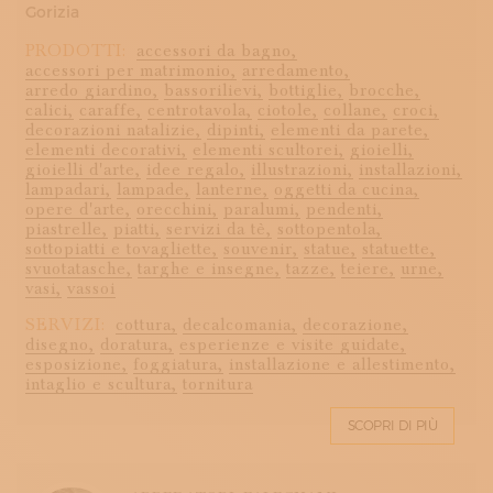
Gorizia
PRODOTTI:
accessori da bagno,
accessori per matrimonio,
arredamento,
arredo giardino,
bassorilievi,
bottiglie,
brocche,
calici,
caraffe,
centrotavola,
ciotole,
collane,
croci,
decorazioni natalizie,
dipinti,
elementi da parete,
elementi decorativi,
elementi scultorei,
gioielli,
gioielli d'arte,
idee regalo,
illustrazioni,
installazioni,
lampadari,
lampade,
lanterne,
oggetti da cucina,
opere d'arte,
orecchini,
paralumi,
pendenti,
piastrelle,
piatti,
servizi da tè,
sottopentola,
sottopiatti e tovagliette,
souvenir,
statue,
statuette,
svuotatasche,
targhe e insegne,
tazze,
teiere,
urne,
vasi,
vassoi
SERVIZI:
cottura,
decalcomania,
decorazione,
disegno,
doratura,
esperienze e visite guidate,
esposizione,
foggiatura,
installazione e allestimento,
intaglio e scultura,
tornitura
SCOPRI DI PIÙ