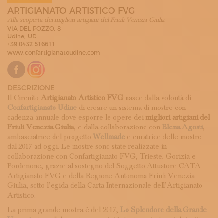
ISCRIVITI ALLA NEWSLETTER
ARTIGIANATO ARTISTICO FVG
SOSTIENICI
Alla scoperta dei migliori artigiani del Friuli Venezia Giulia
MAGAZINE
VIA DEL POZZO, 8
Udine, UD
TUTTI I CONTENUTI
+39 0432 516611
NEWS
www.confartigianatoudine.com
INTERVISTE
ITINERARI
ISCRIVITI
DESCRIZIONE
LOGIN
Il Circuito
Artigianato Artistico FVG
nasce dalla volontà di
Confartigianato Udine
di creare un sistema di mostre con
cadenza annuale dove esporre le opere dei
migliori artigiani del
Friuli Venezia Giulia
, e dalla collaborazione con
Elena Agosti
,
ambasciatrice del progetto
Wellmade
e curatrice delle mostre
dal 2017 ad oggi. Le mostre sono state realizzate in
collaborazione con Confartigianato FVG, Trieste, Gorizia e
Pordenone, grazie al sostegno del Soggetto Attuatore CATA
Artigianato FVG e della Regione Autonoma Friuli Venezia
Giulia, sotto l’egida della Carta Internazionale dell’Artigianato
Artistico.
La prima grande mostra è del 2017,
Lo Splendore della Grande