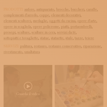
PRODOTTI:
anfore,
antiquariato,
brocche,
buccheri,
caraffe,
complementi d'arredo,
coppe,
elementi decorativi,
elementi scultorei,
medaglie,
oggetti da cucina,
opere d'arte,
opere in scagliola,
opere policrome,
piatti,
portaombrelli,
presepi,
sculture,
sculture in cera,
servizi da tè,
sottopiatti e tovagliette,
statue,
statuette,
stufe,
tazze,
teiere
SERVIZI:
pulitura,
restauro,
restauro conservativo,
riparazione,
rivestimento,
smaltatura
Guarda il video