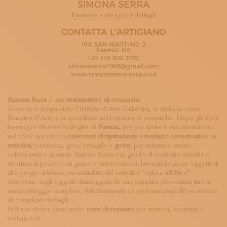
SIMONA SERRA
ISCRIVITI ALLA NEWSLETTER
SOSTIENICI
Passione e cura per i dettagli
MAGAZINE
CONTATTA L'ARTIGIANO
TUTTI I CONTENUTI
VIA SAN MARTINO, 2
NEWS
Faenza, RA
+39 340 803 2782
INTERVISTE
simonaserra1969@gmail.com
ITINERARI
www.simonaserrarestauro.it
ISCRIVITI
LOGIN
Simona Serra
è una
restauratrice di ceramiche
.
Dopo aver frequentato l’Istituto d’Arte Ballardini, si diploma come
Maestro d’Arte e si specializza nel restauro di ceramiche. Dopo gli studi
lavora per diverse botteghe di
Faenza
, per poi aprire il suo laboratorio
nel 1994: qui effettua
interventi di riparazione e restauro conservativo
su
maiolica
, terracotta, grès, terraglie e
gessi
, per antiquari, musei,
collezionisti e amatori. Simona Serra è in grado di restituire stabilità e
struttura al pezzo, con gusto e criteri estetici, lavorando sia su oggetti di
alto pregio artistico, sia manufatti dal semplice “valore affettivo”.
Interviene sugli oggetti danneggiati da una semplice sbeccatura fino al
riassemblaggio completo, dal rifacimento di parti mancanti all’esecuzione
di complicati dettagli.
Nel suo atelier tiene anche
corsi di restauro
per amatori, ceramisti e
restauratori.