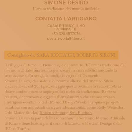
SIMONE DESIRÒ
ISCRIVITI ALLA NEWSLETTER
SOSTIENICI
L’antica tradizione del marmo artificiale
MAGAZINE
CONTATTA L'ARTIGIANO
TUTTI I CONTENUTI
CASALE TRUCCHI, 69
NEWS
Zubiena, BI
+39 328.9573936
INTERVISTE
desiartwork@libero.it
ITINERARI
ISCRIVITI
Consigliato da:
SARA RICCIARDI
,
ROBERTO SIRONI
LOGIN
Il villaggio di Rima, in Piemonte, è depositario dell’antica tradizione del
marmo artificiale: una tecnica per creare marmi realistici mediante la
lavorazione della scagliola, molto in voga nell’Ottocento.
Simone Desirò, decoratore d’interni e allievo del maestro Silvio
Dellavedova, dal 2004 padroneggia questa tecnica e la reinterpreta in
chiave contemporanea impiegando i materiali tradizionali. Realizza
restauri, decorazioni e oggetti d’arredamento che espone presso
prestigiosi eventi, come la Milano Design Week. Per questi progetti
collabora con importanti designer internazionali, come Kelly Wearstler,
Odd Matter Studio,
Roberto Sironi
e
Sara Ricciardi
.
Simone Desirò fa parte dell’associazione Laboratorio Marmo Artificiale
di Rima e tiene lezioni per il corso di Interior e Product Design dello
IED di Torino.