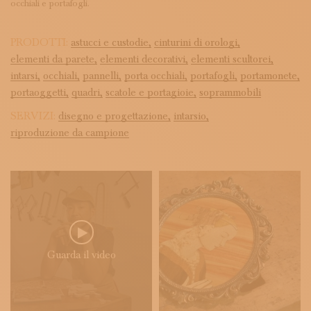
occhiali e portafogli.
PRODOTTI:
astucci e custodie,
cinturini di orologi,
elementi da parete,
elementi decorativi,
elementi scultorei,
intarsi,
occhiali,
pannelli,
porta occhiali,
portafogli,
portamonete,
portaoggetti,
quadri,
scatole e portagioie,
soprammobili
SERVIZI:
disegno e progettazione,
intarsio,
riproduzione da campione
Guarda il video