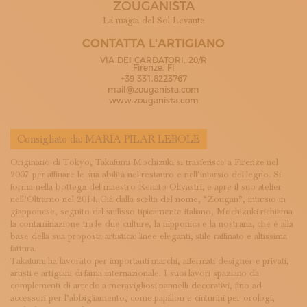
ZOUGANISTA
ISCRIVITI ALLA NEWSLETTER
SOSTIENICI
La magia del Sol Levante
MAGAZINE
CONTATTA L'ARTIGIANO
TUTTI I CONTENUTI
VIA DEI CARDATORI, 20/R
NEWS
Firenze, FI
+39 331.8223767
INTERVISTE
mail@zouganista.com
ITINERARI
www.zouganista.com
ISCRIVITI
LOGIN
Consigliato da:
MARIA PILAR LEBOLE
Originario di Tokyo, Takafumi Mochizuki si trasferisce a Firenze nel
2007 per affinare le sua abilità nel restauro e nell’intarsio del legno. Si
forma nella bottega del maestro Renato Olivastri, e apre il suo atelier
nell’Oltrarno nel 2014. Già dalla scelta del nome, “Zougan”, intarsio in
giapponese, seguito dal suffisso tipicamente italiano, Mochizuki richiama
la contaminazione tra le due culture, la nipponica e la nostrana, che è alla
base della sua proposta artistica: linee eleganti, stile raffinato e altissima
fattura.
Takafumi ha lavorato per importanti marchi, affermati designer e privati,
artisti e artigiani di fama internazionale. I suoi lavori spaziano da
complementi di arredo a meravigliosi pannelli decorativi, fino ad
accessori per l’abbigliamento, come papillon e cinturini per orologi,