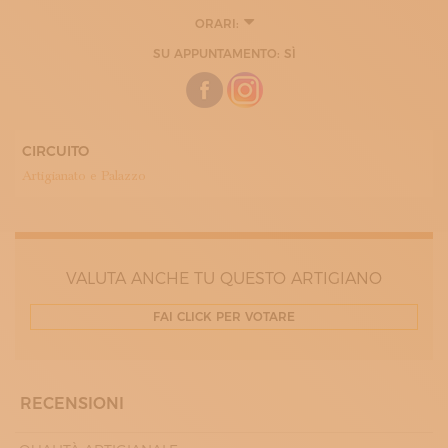
ORARI:
LUNEDÌ
SU APPUNTAMENTO: SÌ
10:00 - 19:00
MARTEDÌ
10:00 - 19:00
MERCOLEDÌ
10:00 - 19:00
GIOVEDÌ
CIRCUITO
10:00 - 19:00
Artigianato e Palazzo
VENERDÌ
10:00 - 19:00
SABATO
10:00 - 19:00
VALUTA ANCHE TU QUESTO ARTIGIANO
FAI CLICK PER VOTARE
RECENSIONI