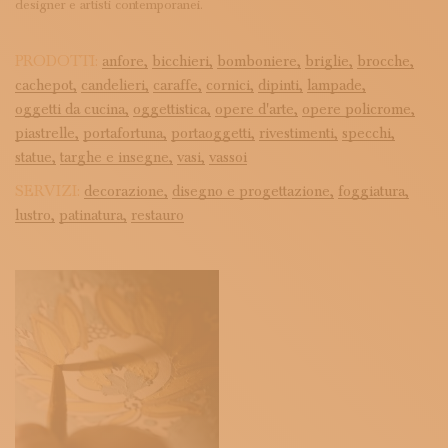
designer e artisti contemporanei.
PRODOTTI:
anfore,
bicchieri,
bomboniere,
briglie,
brocche,
cachepot,
candelieri,
caraffe,
cornici,
dipinti,
lampade,
oggetti da cucina,
oggettistica,
opere d'arte,
opere policrome,
piastrelle,
portafortuna,
portaoggetti,
rivestimenti,
specchi,
statue,
targhe e insegne,
vasi,
vassoi
SERVIZI:
decorazione,
disegno e progettazione,
foggiatura,
lustro,
patinatura,
restauro