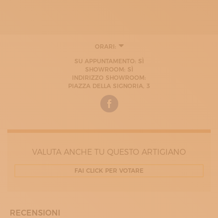
ORARI:
LUNEDÌ
SU APPUNTAMENTO: SÌ
08:13 - 13:00
SHOWROOM: SÌ
14:30 - 19:00
INDIRIZZO SHOWROOM:
MARTEDÌ
PIAZZA DELLA SIGNORIA, 3
08:13 - 13:00
14:30 - 19:00
MERCOLEDÌ
08:13 - 13:00
14:30 - 19:00
GIOVEDÌ
08:13 - 13:00
14:30 - 19:00
VALUTA ANCHE TU QUESTO ARTIGIANO
VENERDÌ
08:13 - 13:00
FAI CLICK PER VOTARE
SABATO
08:13 - 13:00
RECENSIONI