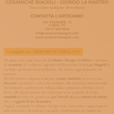
CERAMICHE BIAGIOLI – GIORGIO LA MASTRO
ISCRIVITI ALLA NEWSLETTER
SOSTIENICI
Una secolare tradizione di eccellenza
MAGAZINE
CONTATTA L'ARTIGIANO
TUTTI I CONTENUTI
VIA TIFERNATE, 10
NEWS
Gubbio, PG
+39 07 59273616
INTERVISTE
info@ceramichebiagioli.com
ITINERARI
www.ceramichebiagioli.com
ISCRIVITI
LOGIN
Consigliato da:
GERMANA SCAPELLATO
Da quasi cento anni, l’azienda
La Mastro Giorgio
di
Gubbio
è sinonimo
di
ceramiche
d’eccellenza. Agli inizi del Novecento la famiglia
Biagioli
ha
ereditato questa preziosa tradizione, che ancora oggi tramanda con
passione.
Nel laboratorio vengono realizzate
a mano maioliche
su terra rossa,
decorate
con motivi e colori che si rifanno alla tradizione rinascimentale
del territorio, caratterizzate dalla peculiare patinatura ottenuta a terzo
fuoco. Gli esperti maestri che vi lavorano sono in grado di creare
manufatti
di notevole grandezza
per l’arredo di
spazi
interni ed esterni
,
oltre a
oggetti di uso domestico
.
Oggi le ceramiche La Mastro Giorgio sono conosciute e apprezzate in
tutto il mondo e la bottega è un punto di riferimento per numerosi