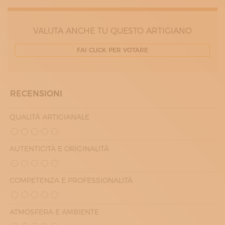
17:00 - 20:00
VENERDÌ
09:00 - 13:00
VALUTA ANCHE TU QUESTO ARTIGIANO
17:00 - 20:00
SABATO
FAI CLICK PER VOTARE
10:00 - 13:00
17:00 - 20:00
RECENSIONI
QUALITÀ ARTIGIANALE
AUTENTICITÀ E ORIGINALITÀ
COMPETENZA E PROFESSIONALITÀ
ATMOSFERA E AMBIENTE