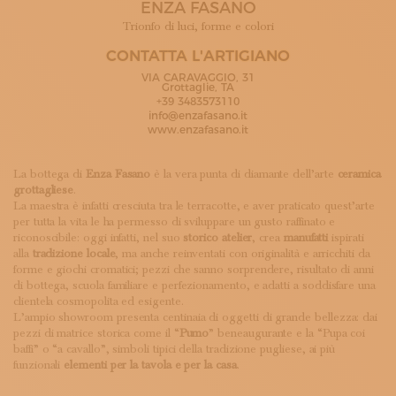
ENZA FASANO
ISCRIVITI ALLA NEWSLETTER
SOSTIENICI
Trionfo di luci, forme e colori
MAGAZINE
CONTATTA L'ARTIGIANO
TUTTI I CONTENUTI
VIA CARAVAGGIO, 31
NEWS
Grottaglie, TA
+39 3483573110
INTERVISTE
info@enzafasano.it
ITINERARI
www.enzafasano.it
ISCRIVITI
LOGIN
La bottega di
Enza Fasano
è la vera punta di diamante dell’arte
ceramica
grottagliese
.
La maestra è infatti cresciuta tra le terracotte, e aver praticato quest’arte
per tutta la vita le ha permesso di sviluppare un gusto raffinato e
riconoscibile: oggi infatti, nel suo
storico atelier
, crea
manufatti
ispirati
alla
tradizione locale
, ma anche reinventati con originalità e arricchiti da
forme e giochi cromatici; pezzi che sanno sorprendere, risultato di anni
di bottega, scuola familiare e perfezionamento, e adatti a soddisfare una
clientela cosmopolita ed esigente.
L’ampio showroom presenta centinaia di oggetti di grande bellezza: dai
pezzi di matrice storica come il “
Pumo
” beneaugurante e la “Pupa coi
baffi” o “a cavallo”, simboli tipici della tradizione pugliese, ai più
funzionali
elementi per la tavola e per la casa
.