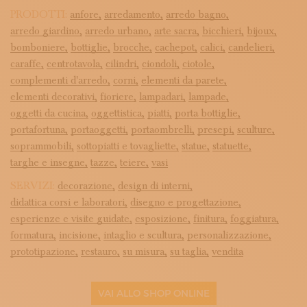
PRODOTTI:
anfore,
arredamento,
arredo bagno,
arredo giardino,
arredo urbano,
arte sacra,
bicchieri,
bijoux,
bomboniere,
bottiglie,
brocche,
cachepot,
calici,
candelieri,
caraffe,
centrotavola,
cilindri,
ciondoli,
ciotole,
complementi d'arredo,
corni,
elementi da parete,
elementi decorativi,
fioriere,
lampadari,
lampade,
oggetti da cucina,
oggettistica,
piatti,
porta bottiglie,
portafortuna,
portaoggetti,
portaombrelli,
presepi,
sculture,
soprammobili,
sottopiatti e tovagliette,
statue,
statuette,
targhe e insegne,
tazze,
teiere,
vasi
SERVIZI:
decorazione,
design di interni,
didattica corsi e laboratori,
disegno e progettazione,
esperienze e visite guidate,
esposizione,
finitura,
foggiatura,
formatura,
incisione,
intaglio e scultura,
personalizzazione,
prototipazione,
restauro,
su misura,
su taglia,
vendita
VAI ALLO SHOP ONLINE