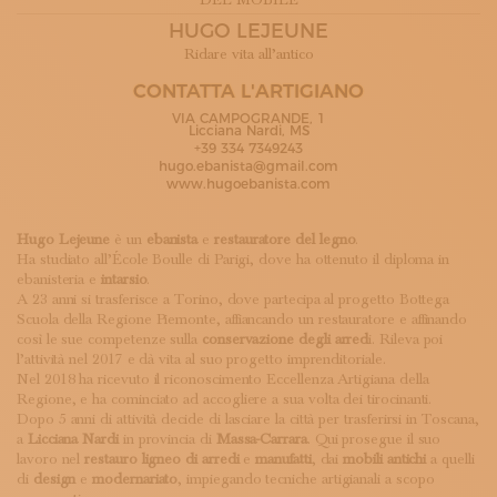
DEL MOBILE
ISCRIVITI ALLA NEWSLETTER
HUGO LEJEUNE
SOSTIENICI
Ridare vita all’antico
MAGAZINE
TUTTI I CONTENUTI
CONTATTA L'ARTIGIANO
NEWS
VIA CAMPOGRANDE, 1
Licciana Nardi, MS
INTERVISTE
+39 334 7349243
ITINERARI
hugo.ebanista@gmail.com
ISCRIVITI
www.hugoebanista.com
LOGIN
Hugo Lejeune
è un
ebanista
e
restauratore del legno
.
Ha studiato all’École Boulle di Parigi, dove ha ottenuto il diploma in
ebanisteria e
intarsio
.
A 23 anni si trasferisce a Torino, dove partecipa al progetto Bottega
Scuola della Regione Piemonte, affiancando un restauratore e affinando
così le sue competenze sulla
conservazione degli arred
i. Rileva poi
l’attività nel 2017 e dà vita al suo progetto imprenditoriale.
Nel 2018 ha ricevuto il riconoscimento Eccellenza Artigiana della
Regione, e ha cominciato ad accogliere a sua volta dei tirocinanti.
Dopo 5 anni di attività decide di lasciare la città per trasferirsi in Toscana,
a
Licciana Nardi
in provincia di
Massa-Carrara
. Qui prosegue il suo
lavoro nel
restauro ligneo di arredi
e
manufatti
, dai
mobili antichi
a quelli
di
design
e
modernariato
, impiegando tecniche artigianali a scopo