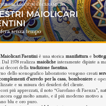
STI
, DECORATORI DI CERAMICHE
ESTRI MAIOLICARI
ENTINI
fera senza tempo
 Maiolicari Faentini
è una storica
manifattura
e
botteg
. Dal 1978 realizza
maioliche
interamente dipinte a m
 ai decori della
tradizione faentina
.
erno dello scenografico laboratorio vengono creati
ser
complementi d’arredo
per la casa
,
bomboniere
e ope
lizzate e su misura dei desideri del cliente.
ecori più apprezzati, il noto “Garofano di Faenza”, na
ancora oggi molto amato, e il più moderno motivo a
no blu e oro puro.