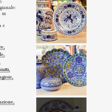
ò
gianale:
 in
a e
re,
fe,
,
piatti,
agioie,
azione,