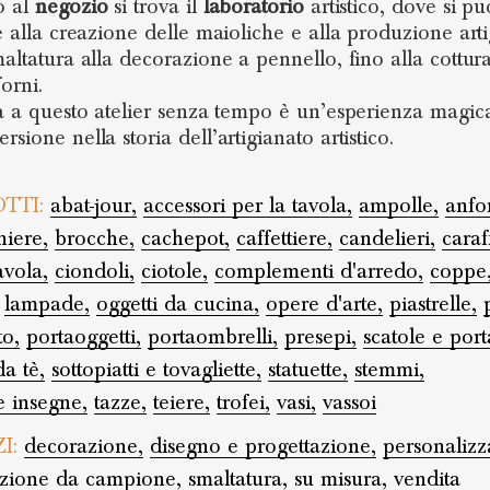
o al
negozio
si trova il
laboratorio
artistico, dove si pu
re alla creazione delle maioliche e alla produzione arti
maltatura alla decorazione a pennello, fino alla cottura
orni.
ta a questo atelier senza tempo è un’esperienza magic
sione nella storia dell’artigianato artistico.
TTI:
abat-jour,
accessori per la tavola,
ampolle,
anfo
iere,
brocche,
cachepot,
caffettiere,
candelieri,
caraf
avola,
ciondoli,
ciotole,
complementi d'arredo,
coppe
lampade,
oggetti da cucina,
opere d'arte,
piastrelle,
to,
portaoggetti,
portaombrelli,
presepi,
scatole e port
da tè,
sottopiatti e tovagliette,
statuette,
stemmi,
e insegne,
tazze,
teiere,
trofei,
vasi,
vassoi
ZI:
decorazione,
disegno e progettazione,
personalizz
uzione da campione,
smaltatura,
su misura,
vendita