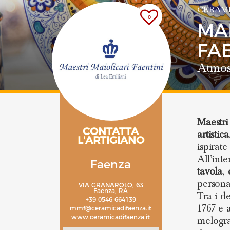
CERAMI
0
MA
FA
Atmos
Maestri
CONTATTA
artistica
L'ARTIGIANO
ispirate
All’int
Faenza
tavola
,
persona
VIA GRANAROLO, 63
Faenza, RA
Tra i d
+39 0546 664139
1767 e 
mmf@ceramicadifaenza.it
www.ceramicadifaenza.it
melogra