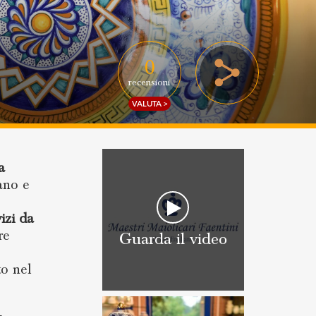
0
recensioni
VALUTA >
a
ano e
vizi da
re
Guarda il video
to nel