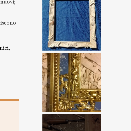
 nuovi;
uiscono
nici,