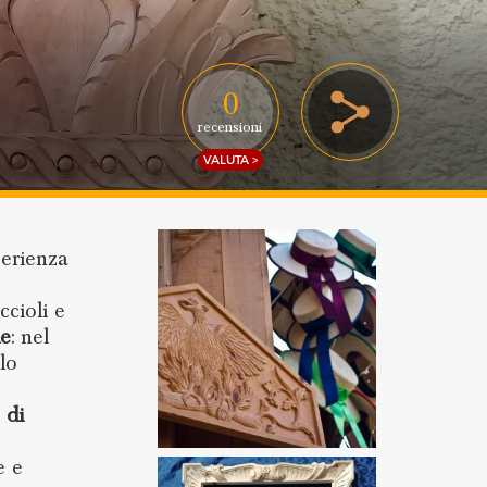
0
recensioni
VALUTA >
perienza
ccioli e
le
: nel
olo
 di
e e