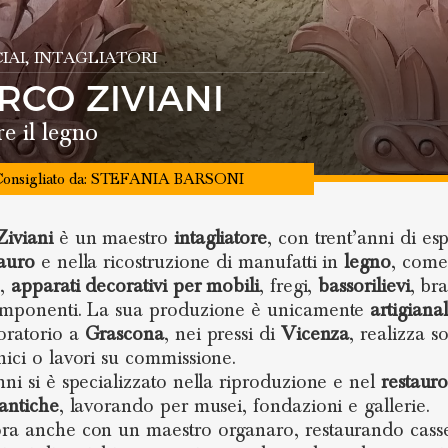
IAI
, INTAGLIATORI
RCO ZIVIANI
re il legno
onsigliato da:
STEFANIA BARSONI
iviani
è un maestro
intagliatore
, con trent’anni di es
tauro
e nella ricostruzione di manufatti in
legno
, come
e,
apparati decorativi per mobili
, fregi,
bassorilievi
, bra
omponenti. La sua produzione è unicamente
artigiana
oratorio a
Grascona
, nei pressi di
Vicenza
, realizza s
nici o lavori su commissione.
nni si è specializzato nella riproduzione e nel
restauro
 antiche
, lavorando per musei, fondazioni e gallerie.
ra anche con un maestro organaro, restaurando cass