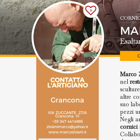
0
CORNIC
MA
Esalta
C
Marco Z
CONTATTA
nel
res
L'ARTIGIANO
scultur
altre c
Grancona
suo lab
pezzi u
VIA ZUCCANTE, 27/A
Grancona, VI
Negli a
+39 347 4414995
cornici
zivianimarco@yahoo.it
www.marcoziviani.it
Collabo