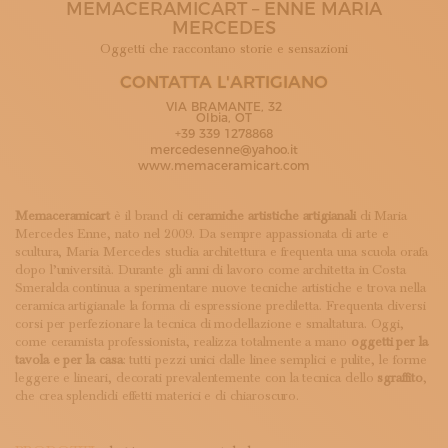
MEMACERAMICART – ENNE MARIA
ISCRIVITI ALLA NEWSLETTER
MERCEDES
SOSTIENICI
Oggetti che raccontano storie e sensazioni
MAGAZINE
TUTTI I CONTENUTI
CONTATTA L'ARTIGIANO
NEWS
VIA BRAMANTE, 32
Olbia, OT
INTERVISTE
+39 339 1278868
ITINERARI
mercedesenne@yahoo.it
ISCRIVITI
www.memaceramicart.com
LOGIN
Memaceramicart
è il brand di
ceramiche artistiche artigianali
di Maria
Mercedes Enne, nato nel 2009. Da sempre appassionata di arte e
scultura, Maria Mercedes studia architettura e frequenta una scuola orafa
dopo l’università. Durante gli anni di lavoro come architetta in Costa
Smeralda continua a sperimentare nuove tecniche artistiche e trova nella
ceramica artigianale la forma di espressione prediletta. Frequenta diversi
corsi per perfezionare la tecnica di modellazione e smaltatura. Oggi,
come ceramista professionista, realizza totalmente a mano
oggetti per la
tavola e per la casa
: tutti pezzi unici dalle linee semplici e pulite, le forme
leggere e lineari, decorati prevalentemente con la tecnica dello
sgraffito
,
che crea splendidi effetti materici e di chiaroscuro.