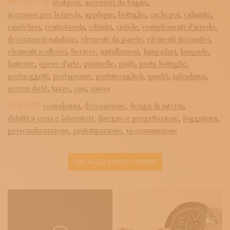
PRODOTTI:
abat-jour,
accessori da bagno,
accessori per la tavola,
applique,
bottiglie,
cachepot,
calamite,
candelieri,
centrotavola,
cilindri,
ciotole,
complementi d'arredo,
decorazioni natalizie,
elementi da parete,
elementi decorativi,
elementi scultorei,
fioriere,
installazioni,
lampadari,
lampade,
lanterne,
opere d'arte,
piastrelle,
piatti,
porta bottiglie,
portaoggetti,
portapenne,
portatovaglioli,
quadri,
salvadanai,
servizi da tè,
tazze,
vasi,
vassoi
SERVIZI:
consulenza,
decorazione,
design di interni,
didattica corsi e laboratori,
disegno e progettazione,
foggiatura,
personalizzazione,
prototipazione,
su commissione
VAI ALLO SHOP ONLINE