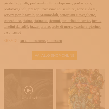
piastrelle,
piatti,
portaombrelli,
portapenne,
portasigari,
portatovaglioli,
presepi,
rivestimenti,
sculture,
servizi da tè,
servizi per la tavola,
soprammobili,
sottopiatti e tovagliette,
specchiere,
statue,
statuette,
stemmi,
superfici decorate,
tavoli,
tavolini da caffè,
tazze,
teiere,
teste di moro,
vasche e piscine,
vasi,
vassoi
SERVIZI:
su commissione,
su misura
VAI ALLO SHOP ONLINE
Guarda il video