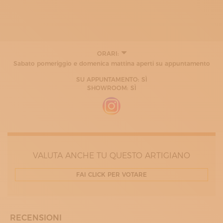
ORARI:
LUNEDÌ
Sabato pomeriggio e domenica mattina aperti su appuntamento
08:30 - 13:00
14:30 - 19:30
SU APPUNTAMENTO: SÌ
MARTEDÌ
SHOWROOM: SÌ
08:30 - 13:00
14:30 - 19:30
MERCOLEDÌ
08:30 - 13:00
14:30 - 19:30
GIOVEDÌ
08:30 - 13:00
VALUTA ANCHE TU QUESTO ARTIGIANO
14:30 - 19:30
VENERDÌ
08:30 - 13:00
FAI CLICK PER VOTARE
14:30 - 19:30
SABATO
08:30 - 13:00
RECENSIONI