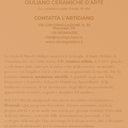
GIULIANO CERAMICHE D’ARTE
ISCRIVITI ALLA NEWSLETTER
SOSTIENICI
La ceramica come forma di vita
MAGAZINE
CONTATTA L'ARTIGIANO
TUTTI I CONTENUTI
VIA CIRCONVALLAZIONE N. 55
NEWS
Monreale, PA
+39 0916404393
INTERVISTE
info@nicologiuliano.it
ITINERARI
www.nicologiuliano.it
ISCRIVITI
LOGIN
La storia di Nicolò Giuliano inizia tra le botteghe di Santo Stefano di
Camastra, uno dei centri storici della
ceramica siciliana
. È il 1956 quando,
a soli cinque anni, entra per la prima volta in laboratorio: un incontro
precoce con l’argilla e con il colore, che segnerà tutta la sua vita. Fin da
bambino
osserva
,
sperimenta
,
modella
. A guidarlo negli anni della
formazione è il maestro Edoardo Fratantoni, figura illustre della
tradizione ceramica, di cui diventa uno degli allievi più promettenti,
apprendendo tecniche, segreti e disciplina del mestiere.
Nel 1970 Nicolò intraprende una nuova avventura e si trasferisce a
Monreale
. Qui, nei pressi del celebre Duomo normanno, fonda la
propria attività e avvia anche una scuola per giovani ceramisti. Sono anni
di lavoro intenso, sostenuti dalla determinazione personale e dal
sostegno della moglie Pina: nel tempo la bottega cresce, fino a diventare
un punto di riferimento per la ceramica artistica siciliana.