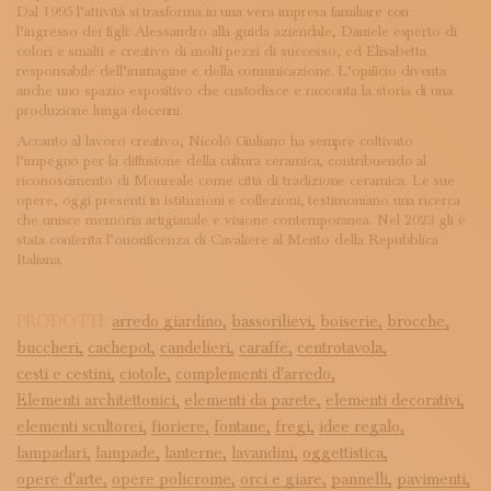
Dal 1995 l’attività si trasforma in una vera impresa familiare con
l’ingresso dei figli: Alessandro alla guida aziendale, Daniele esperto di
colori e smalti e creativo di molti pezzi di successo, ed Elisabetta
responsabile dell’immagine e della comunicazione. L’opificio diventa
anche uno spazio espositivo che custodisce e racconta la storia di una
produzione lunga decenni.
Accanto al lavoro creativo, Nicolò Giuliano ha sempre coltivato
l’impegno per la diffusione della cultura ceramica, contribuendo al
riconoscimento di Monreale come città di tradizione ceramica. Le sue
opere, oggi presenti in istituzioni e collezioni, testimoniano una ricerca
che unisce memoria artigianale e visione contemporanea. Nel 2023 gli è
stata conferita l’onorificenza di Cavaliere al Merito della Repubblica
Italiana.
PRODOTTI:
arredo giardino,
bassorilievi,
boiserie,
brocche,
buccheri,
cachepot,
candelieri,
caraffe,
centrotavola,
cesti e cestini,
ciotole,
complementi d'arredo,
Elementi architettonici,
elementi da parete,
elementi decorativi,
elementi scultorei,
fioriere,
fontane,
fregi,
idee regalo,
lampadari,
lampade,
lanterne,
lavandini,
oggettistica,
opere d'arte,
opere policrome,
orci e giare,
pannelli,
pavimenti,