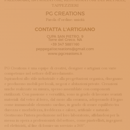
FALEGNAMI
, INTAGLIATORI
, RESTAURATORI DEI METALLI
,
ISCRIVITI ALLA NEWSLETTER
TAPPEZZIERI
SOSTIENICI
PG CREATIONS
MAGAZINE
Parola d’ordine: unicità
TUTTI I CONTENUTI
NEWS
CONTATTA L'ARTIGIANO
INTERVISTE
CUPA SAN PIETRO, 9
Torre del Greco, NA
ITINERARI
+39 347 5881160
ISCRIVITI
peppegallocreations@gmail.com
www.pgcreations.it
LOGIN
PG Creations è una equipe di creativi, designer e artigiani con varie
competenze nel settore dell’arredamento.
Ispirandosi allo stile industriale e alla progettazioni organica, disegnano
e producono mobili per locali, negozi e abitazioni private. Creazioni
uniche realizzate su misura, spesso assemblate con componenti
riutilizzati. Con passione e versatilità, sono in grado di lavorare svariati
materiali: dal vetro al ferro, dal cuoio alla ceramica, adoperando il legno
come immancabile elemento cardine, in grado di creare equilibrio tra
durezza e morbidezza, freddezza e calore, artificiale e naturale.
Gestiscono l’intera produzione nel loro laboratorio, affidandosi per la
messa in opera a professionisti del settore, come piastrellisti, ingegneri
ed elettricisti, al fine di fornire un servizio a 360°.