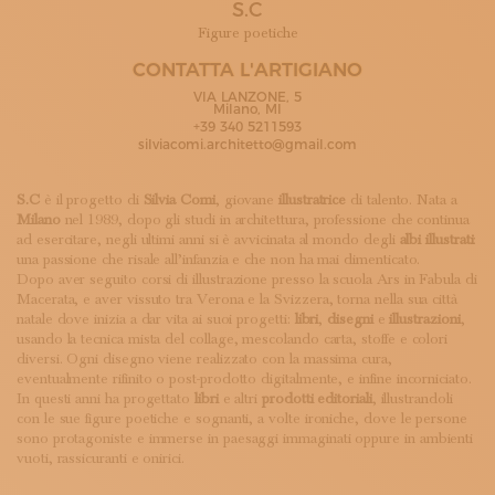
S.C
ISCRIVITI ALLA NEWSLETTER
SOSTIENICI
Figure poetiche
MAGAZINE
CONTATTA L'ARTIGIANO
TUTTI I CONTENUTI
VIA LANZONE, 5
NEWS
Milano, MI
+39 340 5211593
INTERVISTE
silviacomi.architetto@gmail.com
ITINERARI
ISCRIVITI
S.C
è il progetto di
Silvia Comi
, giovane
illustratrice
di talento. Nata a
LOGIN
Milano
nel 1989, dopo gli studi in architettura, professione che continua
ad esercitare, negli ultimi anni si è avvicinata al mondo degli
albi illustrati
:
una passione che risale all’infanzia e che non ha mai dimenticato.
Dopo aver seguito corsi di illustrazione presso la scuola Ars in Fabula di
Macerata, e aver vissuto tra Verona e la Svizzera, torna nella sua città
natale dove inizia a dar vita ai suoi progetti:
libri
,
disegni
e
illustrazioni
,
usando la tecnica mista del collage, mescolando carta, stoffe e colori
diversi. Ogni disegno viene realizzato con la massima cura,
eventualmente rifinito o post-prodotto digitalmente, e infine incorniciato.
In questi anni ha progettato
libri
e altri
prodotti editoriali
, illustrandoli
con le sue figure poetiche e sognanti, a volte ironiche, dove le persone
sono protagoniste e immerse in paesaggi immaginati oppure in ambienti
vuoti, rassicuranti e onirici.