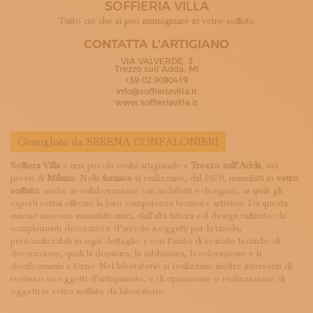
SOFFIERIA VILLA
ISCRIVITI ALLA NEWSLETTER
SOSTIENICI
Tutto ciò che si può immaginare in vetro soffiato
MAGAZINE
CONTATTA L'ARTIGIANO
TUTTI I CONTENUTI
VIA VALVERDE, 3
NEWS
Trezzo sull'Adda, MI
+39 02.9090419
INTERVISTE
info@soffieriavilla.it
ITINERARI
www.soffieriavilla.it
ISCRIVITI
LOGIN
Consigliato da:
SERENA CONFALONIERI
Soffiera Villa
è una piccola realtà artigianale a
Trezzo sull’Adda
, nei
pressi di
Milano
. Nella
fornace
si realizzano, dal 1978, manufatti in
vetro
soffiato
, anche in collaborazione con architetti e designer, ai quali gli
esperti vetrai offrono la loro competenza tecnica e artistica. Da questa
unione nascono manufatti unici, dall’alta fattura e il design raffinato: da
complementi decorativi e d’arredo a oggetti per la tavola,
personalizzabili in ogni dettaglio e con l’aiuto di svariate tecniche di
decorazione, quali la doratura, la sabbiatura, la colorazione e la
decalcomania a forno. Nel laboratorio si realizzano inoltre interventi di
restauro su oggetti d’antiquariato, e di riparazione o realizzazione di
oggetti in vetro soffiato da laboratorio.