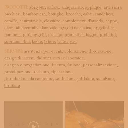
PRODOTTI:
abat-jour,
anfore,
antiquariato,
applique,
arte sacra,
bicchieri,
bomboniere,
bottiglie,
brocche,
calici,
candelieri,
caraffe,
centrotavola,
clessidre,
complementi d'arredo,
coppe,
elementi decorativi,
lampade,
oggetti da cucina,
oggettistica,
paralumi,
portaoggetti,
presepi,
prodotti da bagno,
prototipi,
soprammobili,
tazze,
teiere,
trofei,
vasi
SERVIZI:
assistenza per eventi,
colorazione,
decorazione,
design di interni,
didattica corsi e laboratori,
disegno e progettazione,
finitura,
fusione,
personalizzazione,
prototipazione,
restauro,
riparazione,
riproduzione da campione,
sabbiatura,
soffiatura,
su misura,
tornitura