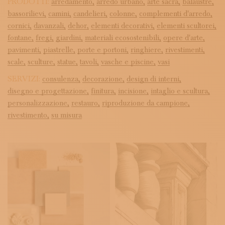
PRODOTTI:
arredamento,
arredo urbano,
arte sacra,
balaustre,
bassorilievi,
camini,
candelieri,
colonne,
complementi d'arredo,
cornici,
davanzali,
dehor,
elementi decorativi,
elementi scultorei,
fontane,
fregi,
giardini,
materiali ecosostenibili,
opere d'arte,
pavimenti,
piastrelle,
porte e portoni,
ringhiere,
rivestimenti,
scale,
sculture,
statue,
tavoli,
vasche e piscine,
vasi
SERVIZI:
consulenza,
decorazione,
design di interni,
disegno e progettazione,
finitura,
incisione,
intaglio e scultura,
personalizzazione,
restauro,
riproduzione da campione,
rivestimento,
su misura