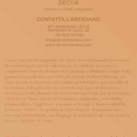
DECOR
ISCRIVITI ALLA NEWSLETTER
SOSTIENICI
Autentica identità artigianale
MAGAZINE
CONTATTA L'ARTIGIANO
TUTTI I CONTENUTI
SP7 ARNESANO-LECCE
NEWS
Monteroni di Lecce, LE
+39 0832.327486
INTERVISTE
info@decormartena.com
ITINERARI
www.decormartena.com
ISCRIVITI
LOGIN
Decor è un’azienda artigianale che opera da trent’anni nella lavorazione
di materiali lapidei, per la realizzazione di soluzioni decorative e
complementi d’arredo destinati all’architettura e all’interior design d’alta
gamma. L’azienda nasce nel 1990 per volontà di Marco Martena, che
dopo 40 anni di esperienza nel restauro architettonico apre una ditta di
lavorazione della pietra leccese. In pochi anni il piccolo laboratorio
diventa una realtà affermata sul mercato internazionale, pur preservando i
valori che ne hanno ispirato la fondazione: artigianalità, sostenibilità,
altissima fattura. Oggi Decor è in mano ai tre figli di Marco: Gabriella,
Roberta e Valerio, che gestiscono la produzione di manufatti unici e
interventi personalizzati, con l’impiego di materiali locali, come la pietra
leccese e la pietra di Ostuni.